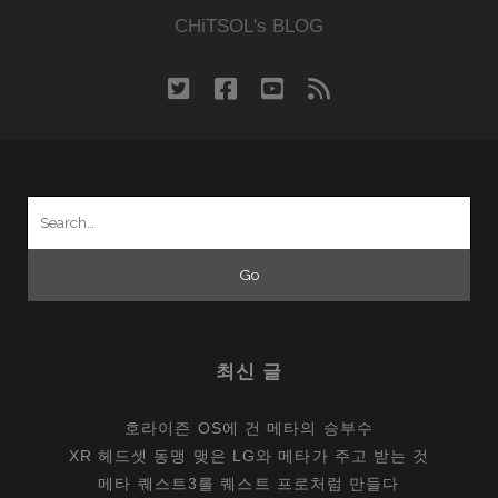
트
CHiTSOL's BLOG
업]
조
twitter
facebook
youtube
rss
용
하
던
텔
Search
아
for:
비
브
도
서
관,
최신 글
다
시
호라이즌 OS에 건 메타의 승부수
시
XR 헤드셋 동맹 맺은 LG와 메타가 주고 받는 것
끌
메타 퀘스트3를 퀘스트 프로처럼 만들다
시