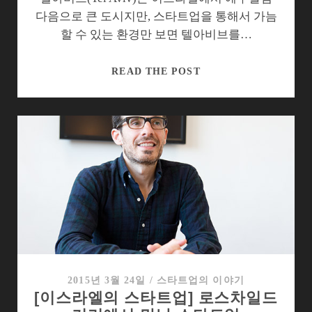
업
다음으로 큰 도시지만, 스타트업을 통해서 가늠
색
할 수 있는 환경만 보면 텔아비브를…
깔
[이
READ THE POST
스
라
엘
의
스
타
트
업]
스
타
타
우
2015년 3월 24일
/
스타트업의 이야기
[이스라엘의 스타트업] 로스차일드
(STARTAU),