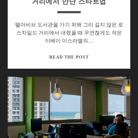
거리에서 만난 스타트업
“단
순
하
게
텔아비브 도서관을 가기 위해 그리 길지 않은 로
시
스차일드 거리에서 내렸을 때 우연찮게도 작은
작
이베이 이스라엘의…
하
라”
[이
READ THE POST
스
라
엘
의
스
타
트
업]
로
스