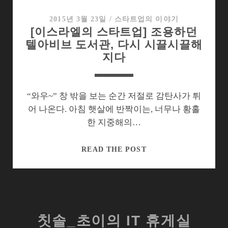
차
일
2015년 3월 23일
/
스타트업의 이야기
[이스라엘의 스타트업] 조용하던
드
텔아비브 도서관, 다시 시끌시끌해
거
지다
리
에
서
만
“와우~” 창 밖을 보는 순간 저절로 감탄사가 튀
난
어 나온다. 아침 햇살에 반짝이는, 너무나 황홀
스
한 지중해의…
타
트
[이
READ THE POST
업
스
라
엘
의
스
칫솔_초이의 IT 휴게실
타