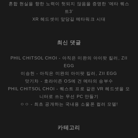
혼합 현실을 향한 노력이 헛되지 않음을 증명한 ‘메타 퀘스
끌
트3’
해
XR 헤드셋이 앞당길 메타워크 시대
지
다
최신 댓글
PHIL CHITSOL CHOI
-
아직은 미완의 아이팟 킬러, ZII
EGG
이승헌
-
아직은 미완의 아이팟 킬러, ZII EGG
맛기차
-
호라이즌 OS에 건 메타의 승부수
PHIL CHITSOL CHOI
-
퀘스트 프로 같은 VR 헤드셋을 모
니터로 쓰는 무선 PC 만들기
ㅇㅇ
-
최초 공개하는 국내용 소울폰 컬러 모델!
카테고리