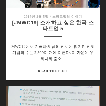
제
품
들
2019년 3월 5일
/
스타트업의 이야기
[#MWC19] 소개하고 싶은 한국 스
타트업 5
MWC19에서 기술과 제품의 전시에 참여한 전체
기업의 수는 2,300여 개에 이른다. 이 가운데 우
리나라 중소…
[#MWC19]
READ THE POST
소
개
하
고
싶