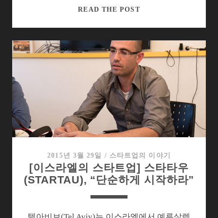
워
[이
READ THE POST
드
스
‘생
라
존’
엘
의
스
타
트
업]
이
스
라
엘
2015년 3월 29일
/
스타트업의 이야기
[이스라엘의 스타트업] 스타타우
세
(STARTAU), “단순하게 시작하라”
도
시
의
창
텔아비브(Tel Aviv)는 이스라엘에서 예루살렘