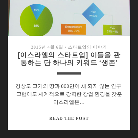
은
한
국
스
타
트
업
2015년 4월 6일
/
스타트업의 이야기
[이스라엘의 스타트업] 이들을 관
5
통하는 단 하나의 키워드 ‘생존’
경상도 크기의 땅과 800만이 채 되지 않는 인구.
그럼에도 세계적으로 강력한 창업 환경을 갖춘
이스라엘은…
[이
READ THE POST
스
라