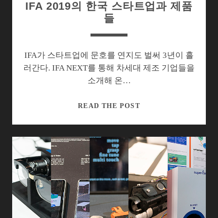
IFA 2019의 한국 스타트업과 제품
들
IFA가 스타트업에 문호를 연지도 벌써 3년이 흘
러간다. IFA NEXT를 통해 차세대 제조 기업들을
소개해 온…
IFA
READ THE POST
2019
의
한
국
스
타
트
업
과