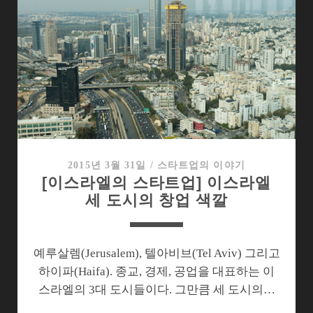
엘
의
스
타
트
업]
이
들
을
관
2015년 3월 31일
/
스타트업의 이야기
[이스라엘의 스타트업] 이스라엘
통
세 도시의 창업 색깔
하
는
단
하
예루살렘(Jerusalem), 텔아비브(Tel Aviv) 그리고
나
하이파(Haifa). 종교, 경제, 공업을 대표하는 이
의
스라엘의 3대 도시들이다. 그만큼 세 도시의…
키