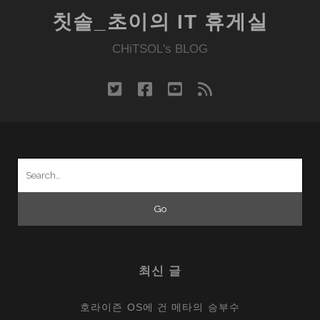
칫솔_초이의 IT 휴게실
CHiTSOL's BLOG
twitter
facebook
youtube
rss
Search
for:
최신 글
호라이즌 OS에 건 메타의 승부수