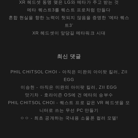
XR 헤드셋 동맹 맺은 LG와 메타가 주고 받는 것
메타 퀘스트3를 퀘스트 프로처럼 만들다
혼합 현실을 향한 노력이 헛되지 않음을 증명한 ‘메타 퀘스
트3’
XR 헤드셋이 앞당길 메타워크 시대
최신 댓글
PHIL CHITSOL CHOI
-
아직은 미완의 아이팟 킬러, ZII
EGG
이승헌
-
아직은 미완의 아이팟 킬러, ZII EGG
맛기차
-
호라이즌 OS에 건 메타의 승부수
PHIL CHITSOL CHOI
-
퀘스트 프로 같은 VR 헤드셋을 모
니터로 쓰는 무선 PC 만들기
ㅇㅇ
-
최초 공개하는 국내용 소울폰 컬러 모델!