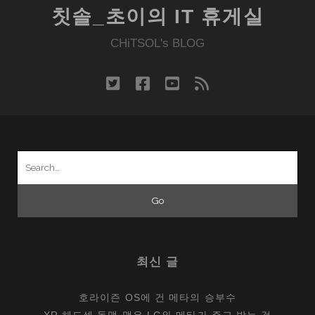
칫솔_초이의 IT 휴게실
CHiTSOL's BLOG
twitter
facebook
youtube
rss
Search
for:
최신 글
호라이즌 OS에 건 메타의 승부수
XR 헤드셋 동맹 맺은 LG와 메타가 주고 받는 것