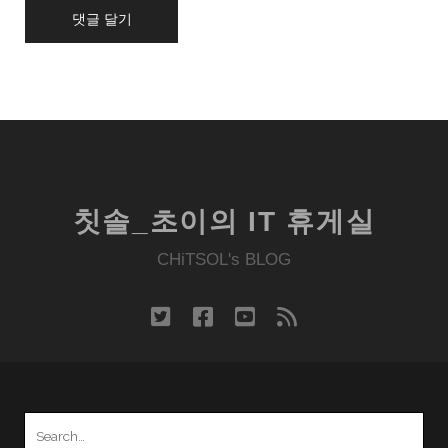
칫솔_초이의 IT 휴게실
CHiTSOL's BLOG
twitter
facebook
youtube
rss
Search