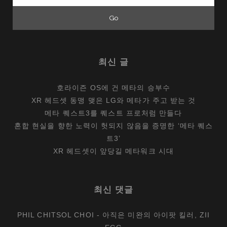
for:
최신 글
호라이즌 OS에 건 메타의 승부수
XR 헤드셋 동맹 맺은 LG와 메타가 주고 받는 것
메타 퀘스트3를 퀘스트 프로처럼 만들다
혼합 현실을 향한 노력이 헛되지 않음을 증명한 ‘메타 퀘스
트3’
XR 헤드셋이 앞당길 메타워크 시대
최신 댓글
PHIL CHITSOL CHOI
-
아직은 미완의 아이팟 킬러, ZII