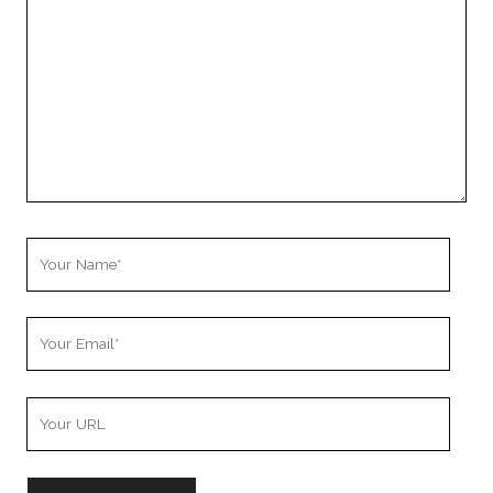
Your
Name
Your
Email
Your
Website
URL