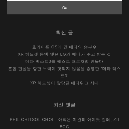
최신 글
호라이즌 OS에 건 메타의 승부수
XR 헤드셋 동맹 맺은 LG와 메타가 주고 받는 것
메타 퀘스트3를 퀘스트 프로처럼 만들다
혼합 현실을 향한 노력이 헛되지 않음을 증명한 ‘메타 퀘스
트3’
XR 헤드셋이 앞당길 메타워크 시대
최신 댓글
PHIL CHITSOL CHOI
-
아직은 미완의 아이팟 킬러, ZII
EGG