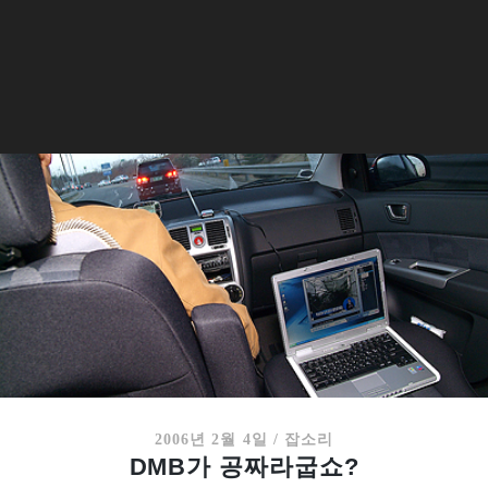
2006년 2월 4일
/
잡소리
DMB가 공짜라굽쇼?