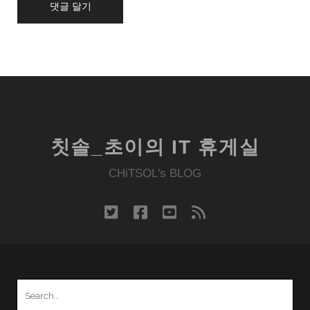
칫솔_초이의 IT 휴게실
CHiTSOL's BLOG
twitter
facebook
youtube
rss
Search
for: