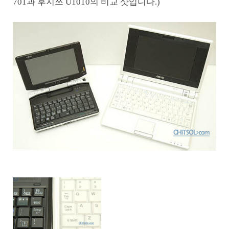
701과 후지쯔 U1010의 비교 샷입니다.)