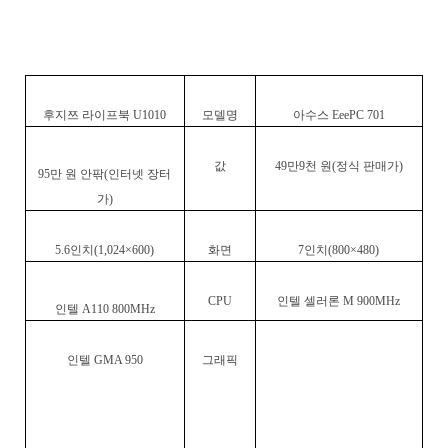
후지쯔 라이프북
U1010
모델명
아수스
EeePC 701
값
49
만
9
천 원
(
정식 판매가
)
95
만 원 안팎
(
인터넷 장터
가
)
5.6
인치
(1,024×600)
화면
7
인치
(800×480)
CPU
인텔 셀러론
M 900MHz
인텔
A110 800MHz
인텔
GMA 950
그래픽