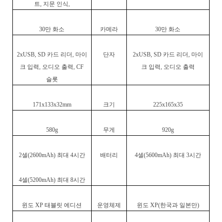
트
,
지문 인식
,
30
만 화소
카메라
30
만 화소
2xUSB, SD
카드 리더
,
마이
단자
2xUSB, SD
카드 리더
,
마이
크 입력
,
오디오 출력
, CF
크 입력
,
오디오 출력
슬롯
171x133x32mm
크기
225x165x35
580g
무게
920g
2
셀
(2600mAh)
최대
4
시간
배터리
4
셀
(5600mAh)
최대
3
시간
4
셀
(5200mAh)
최대
8
시간
윈도
XP
태블릿 에디션
운영체제
윈도
XP(
한국과 일본만
)