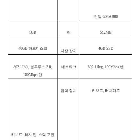
인텔
GMA 900
1GB
램
512MB
40GB
하드디스크
4GB SSD
저장 장치
802.11b/g,
블루투스
2.0,
네트워크
802.11b/g, 100Mbps
랜
100Mbps
랜
입력 장치
키보드
,
터치패드
키보드
,
터치 펜
,
스틱 포인