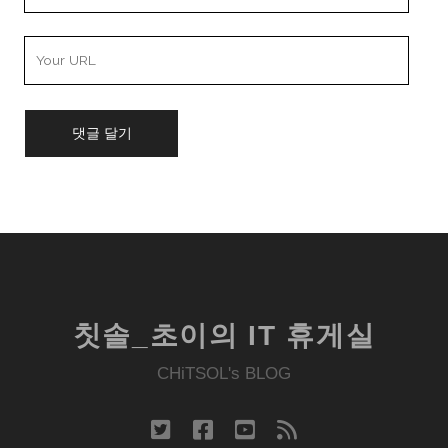
Email
Your
Website
URL
칫솔_초이의 IT 휴게실
CHiTSOL's BLOG
twitter
facebook
youtube
rss