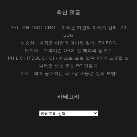
최신 댓글
PHIL CHITSOL CHOI
-
아직은 미완의 아이팟 킬러, ZII
EGG
이승헌
-
아직은 미완의 아이팟 킬러, ZII EGG
맛기차
-
호라이즌 OS에 건 메타의 승부수
PHIL CHITSOL CHOI
-
퀘스트 프로 같은 VR 헤드셋을 모
니터로 쓰는 무선 PC 만들기
ㅇㅇ
-
최초 공개하는 국내용 소울폰 컬러 모델!
카테고리
카
테
고
리