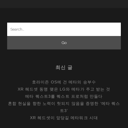
Search
for:
최신 글
호라이즌 OS에 건 메타의 승부수
XR 헤드셋 동맹 맺은 LG와 메타가 주고 받는 것
메타 퀘스트3를 퀘스트 프로처럼 만들다
혼합 현실을 향한 노력이 헛되지 않음을 증명한 ‘메타 퀘스
트3’
XR 헤드셋이 앞당길 메타워크 시대