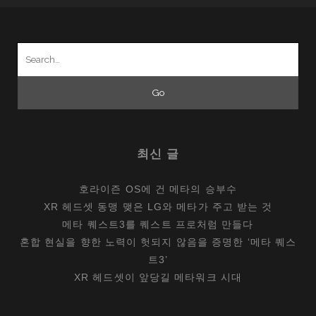
Search
for:
최신 글
호라이즌 OS에 건 메타의 승부수
XR 헤드셋 동맹 맺은 LG와 메타가 주고 받는 것
메타 퀘스트3를 퀘스트 프로처럼 만들다
혼합 현실을 향한 노력이 헛되지 않음을 증명한 ‘메타 퀘스
트3’
XR 헤드셋이 앞당길 메타워크 시대