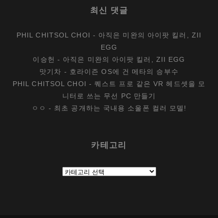
최신 댓글
PHIL CHITSOL CHOI
-
아직은 미완의 아이팟 킬러, ZII
EGG
이승헌
-
아직은 미완의 아이팟 킬러, ZII EGG
맛기차
-
호라이즌 OS에 건 메타의 승부수
PHIL CHITSOL CHOI
-
퀘스트 프로 같은 VR 헤드셋을 모
니터로 쓰는 무선 PC 만들기
ㅇㅇ
-
최초 공개하는 국내용 소울폰 컬러 모델!
카테고리
카
테
고
리