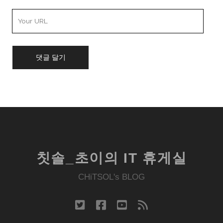
Your
Website
URL
칫솔_초이의 IT 휴게실
CHiTSOL's BLOG
twitter
facebook
youtube
rss