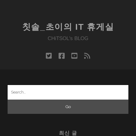
칫솔_초이의 IT 휴게실
CHiTSOL's BLOG
twitter
facebook
youtube
rss
Search
for:
최신 글