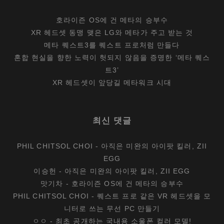
호라이즌 OS에 건 메타의 승부수
XR 헤드셋 동맹 맺은 LG와 메타가 주고 받는 것
메타 퀘스트3를 퀘스트 프로처럼 만들다
혼합 현실을 향한 노력이 헛되지 않음을 증명한 ‘메타 퀘스
트3’
XR 헤드셋이 앞당길 메타워크 시대
최신 댓글
PHIL CHITSOL CHOI
-
아직은 미완의 아이팟 킬러, ZII
EGG
이승헌
-
아직은 미완의 아이팟 킬러, ZII EGG
맛기차
-
호라이즌 OS에 건 메타의 승부수
PHIL CHITSOL CHOI
-
퀘스트 프로 같은 VR 헤드셋을 모
니터로 쓰는 무선 PC 만들기
ㅇㅇ
-
최초 공개하는 국내용 소울폰 컬러 모델!