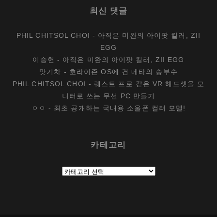
최신 댓글
PHIL CHITSOL CHOI
-
아직은 미완의 아이팟 킬러, ZII
EGG
이승헌
-
아직은 미완의 아이팟 킬러, ZII EGG
맛기차
-
호라이즌 OS에 건 메타의 승부수
PHIL CHITSOL CHOI
-
퀘스트 프로 같은 VR 헤드셋을 모
니터로 쓰는 무선 PC 만들기
ㅇㅇ
-
최초 공개하는 국내용 소울폰 컬러 모델!
카테고리
카
테
고
리