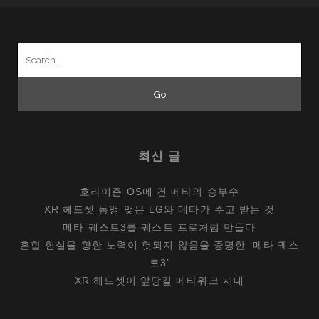
Search
for:
최신 글
호라이즌 OS에 건 메타의 승부수
XR 헤드셋 동맹 맺은 LG와 메타가 주고 받는 것
메타 퀘스트3를 퀘스트 프로처럼 만들다
혼합 현실을 향한 노력이 헛되지 않음을 증명한 ‘메타 퀘스
트3’
XR 헤드셋이 앞당길 메타워크 시대