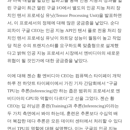
과 바둑 대결을 벌였던 알파고를 통해 인공 지능의 성과를 알
린 구글이 최근 열린 구글 I/O에서 별도의 인공 지능 처리 장
치인 텐서 프로세싱 유닛(Tensor Processing Unit)을 발표하면
서, 이 프로세서의 정체에 대해 많은 궁금증을 낳았다. 순다
피차이 구글 CEO는 인공 지능 API인 텐서 플로 전용 처리 장
치인 텐서 프로세싱 유닛이 와트당 성능이 월등이 높고 작업
당 적은 수의 트랜지스터를 요구하도록 맞춤형으로 설계했
다고 밝혀 인공 지능 프로세서 시장에서 엔비디아의 새로운
위협이 될 것인가에 대한 궁금증을 낳았다.
이에 대해 젠슨 황 엔비디아 CEO는 컴퓨텍스 타이페이 개막
하루 전 하얏트 타이페이에서 가진 기자 간담회에서 “구글
TPU는 추론(Inferencing)만 하는 좁은 범위의 프로세서로 엔
비디아의 GPU와 역할이 다르다”고 선을 그었다. 젠슨 황
CEO는 딥 러닝은 훈련(Training)과 추론(Inferencing)이라는
두 가치 측면에서 봐야 하는데, 훈련은 추론보다 수십억 배
더 복잡한 데다 추론은 모든 데이터 센터에서 처리할 수 있다
면서 TPU의 역할에 대해 설명했다. 이는 구글의 인공 지능