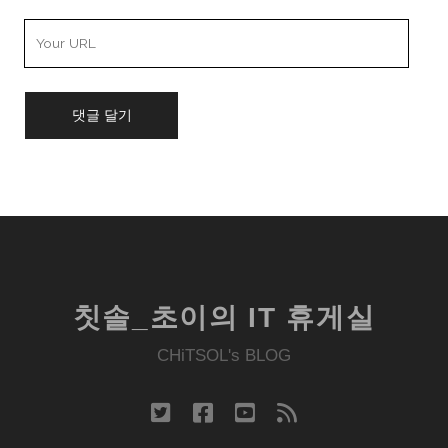
Your
Website
URL
칫솔_초이의 IT 휴게실
CHiTSOL's BLOG
twitter
facebook
youtube
rss