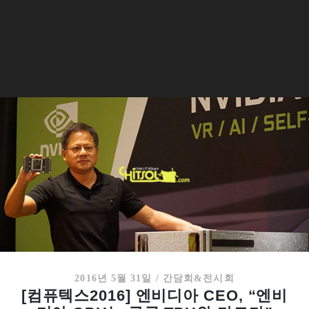
2016년 5월 31일
/
간담회&전시회
[컴퓨텍스2016] 엔비디아 CEO, “엔비