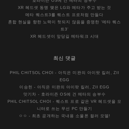
호라이즌 OS에 건 메타의 승부수
XR 헤드셋 동맹 맺은 LG와 메타가 주고 받는 것
메타 퀘스트3를 퀘스트 프로처럼 만들다
혼합 현실을 향한 노력이 헛되지 않음을 증명한 ‘메타 퀘스
트3’
XR 헤드셋이 앞당길 메타워크 시대
최신 댓글
PHIL CHITSOL CHOI
-
아직은 미완의 아이팟 킬러, ZII
EGG
이승헌
-
아직은 미완의 아이팟 킬러, ZII EGG
맛기차
-
호라이즌 OS에 건 메타의 승부수
PHIL CHITSOL CHOI
-
퀘스트 프로 같은 VR 헤드셋을 모
니터로 쓰는 무선 PC 만들기
ㅇㅇ
-
최초 공개하는 국내용 소울폰 컬러 모델!