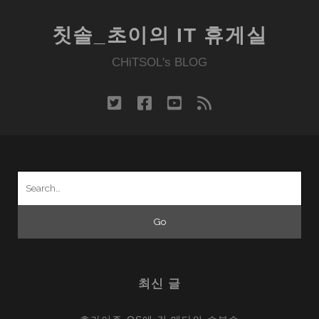
칫솔_초이의 IT 휴게실
CHiTSOL's BLOG
twitter
facebook
youtube
rss
Search
for:
최신 글