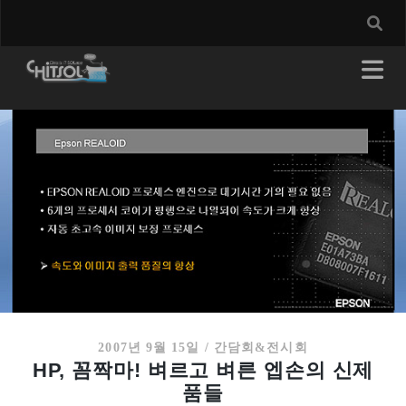
2007년 9월 15일
/
간담회&전시회
HP, 꼼짝마! 벼르고 벼른 엡손의 신제
품들