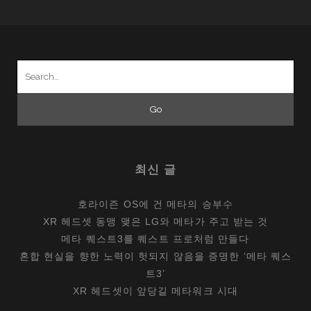
Search
for:
최신 글
호라이즌 OS에 건 메타의 승부수
XR 헤드셋 동맹 맺은 LG와 메타가 주고 받는 것
메타 퀘스트3를 퀘스트 프로처럼 만들다
혼합 현실을 향한 노력이 헛되지 않음을 증명한 ‘메타 퀘스
트3’
XR 헤드셋이 앞당길 메타워크 시대