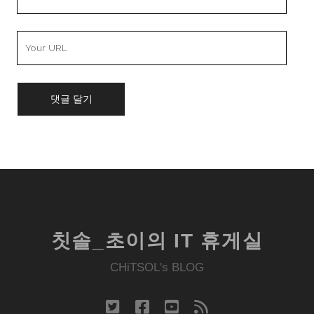
Email
Your
Website
URL
칫솔_초이의 IT 휴게실
CHiTSOL's BLOG
twitter
facebook
youtube
rss