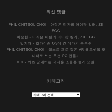
최신 댓글
PHIL CHITSOL CHOI
-
아직은 미완의 아이팟 킬러, ZII
EGG
이승헌
-
아직은 미완의 아이팟 킬러, ZII EGG
맛기차
-
호라이즌 OS에 건 메타의 승부수
PHIL CHITSOL CHOI
-
퀘스트 프로 같은 VR 헤드셋을 모
니터로 쓰는 무선 PC 만들기
ㅇㅇ
-
최초 공개하는 국내용 소울폰 컬러 모델!
카테고리
카
테
고
리