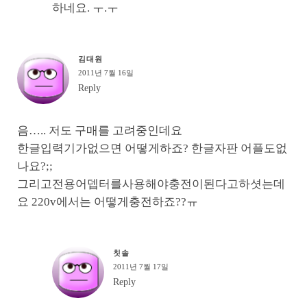
하네요. ㅜ.ㅜ
김대원
2011년 7월 16일
Reply
음….. 저도 구매를 고려중인데요
한글입력기가없으면 어떻게하죠? 한글자판 어플도없
나요?;;
그리고전용어뎁터를사용해야충전이된다고하셧는데
요 220v에서는 어떻게충전하죠??ㅠ
칫솔
2011년 7월 17일
Reply