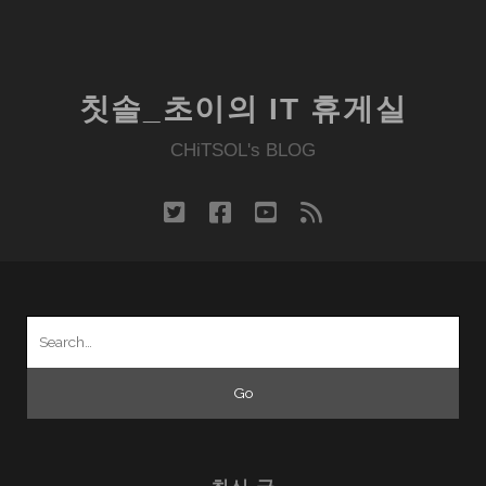
칫솔_초이의 IT 휴게실
CHiTSOL's BLOG
twitter
facebook
youtube
rss
Search
for: