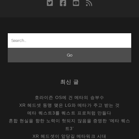
twitter
facebook
youtube
rss
Search
for:
최신 글
호라이즌 OS에 건 메타의 승부수
XR 헤드셋 동맹 맺은 LG와 메타가 주고 받는 것
메타 퀘스트3를 퀘스트 프로처럼 만들다
혼합 현실을 향한 노력이 헛되지 않음을 증명한 ‘메타 퀘스
트3’
XR 헤드셋이 앞당길 메타워크 시대