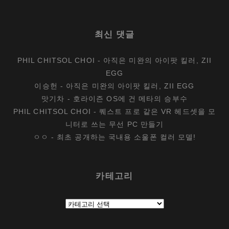
최신 댓글
PHIL CHITSOL CHOI
-
아직은 미완의 아이팟 킬러, ZII
EGG
이승헌
-
아직은 미완의 아이팟 킬러, ZII EGG
맛기차
-
호라이즌 OS에 건 메타의 승부수
PHIL CHITSOL CHOI
-
퀘스트 프로 같은 VR 헤드셋을 모
니터로 쓰는 무선 PC 만들기
ㅇㅇ
-
최초 공개하는 국내용 소울폰 컬러 모델!
카테고리
카
테
고