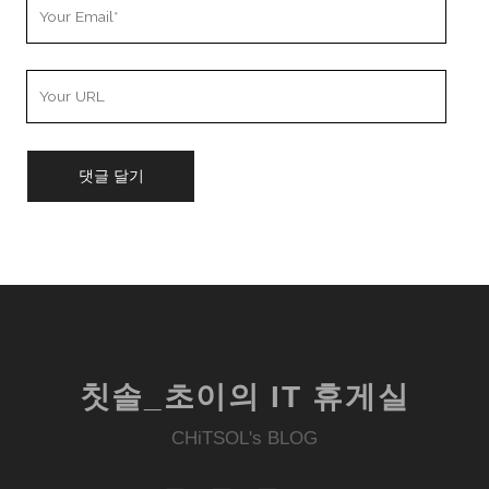
Your
Email
Your
Website
URL
칫솔_초이의 IT 휴게실
CHiTSOL's BLOG