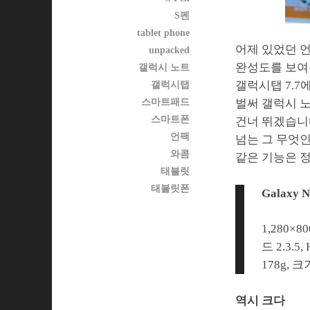
S펜
tablet phone
어제 있었던 언
unpacked
완성도를 보여준
갤럭시 노트
갤럭시탭 7.7
갤럭시탭
스마트패드
벌써 갤럭시 
스마트폰
건너 뛰겠습니
언팩
넘는 그 무엇
와콤
같은 기능은 
태블릿
태블릿폰
Galaxy N
1,280×
드 2.3.5
178g, 크
역시 크다