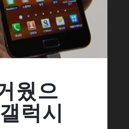
 무거웠으
 갤럭시