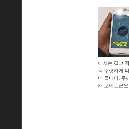
에서는 결코 작
욱 뚜렷하게 다
더 큽니다. 두
해 보이는군요.