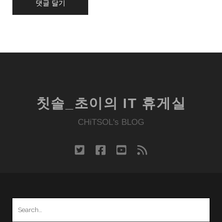
칫솔_초이의 IT 휴게실
CHiTSOL's BLOG
twitter
facebook
youtube
rss
Search
for: