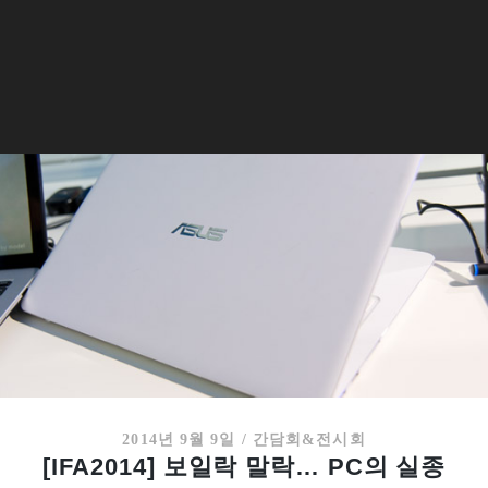
2014년 9월 9일
/
간담회&전시회
[IFA2014] 보일락 말락… PC의 실종