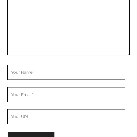
Your
Name
Your
Email
Your
Website
URL