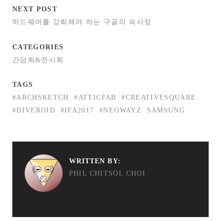
NEXT POST
하드웨어를 강화해야 하는 구글의 속사정
CATEGORIES
간담회&전시회
TAGS
#ARCHSKETCH
#ATTICFAB
#CREATIVESQUARE
#DIVEROID
#IFA2017
#NEOWAYZ
SAMSUNG
WRITTEN BY:
PHIL CHITSOL CHOI