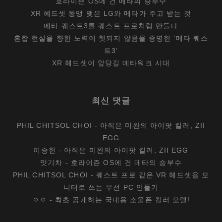
호라이즌 OS에 건 메타의 승부수
XR 헤드셋 동맹 맺은 LG와 메타가 주고 받는 것
메타 퀘스트3를 퀘스트 프로처럼 만들다
혼합 현실을 향한 노력이 헛되지 않음을 증명한 ‘메타 퀘스
트3’
XR 헤드셋이 앞당길 메타워크 시대
최신 댓글
PHIL CHITSOL CHOI
-
아직은 미완의 아이팟 킬러, ZII
EGG
이승헌
-
아직은 미완의 아이팟 킬러, ZII EGG
맛기차
-
호라이즌 OS에 건 메타의 승부수
PHIL CHITSOL CHOI
-
퀘스트 프로 같은 VR 헤드셋을 모
니터로 쓰는 무선 PC 만들기
ㅇㅇ
-
최초 공개하는 국내용 소울폰 컬러 모델!