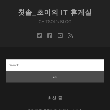
칫솔_초이의 IT 휴게실
CHiTSOL's BLOG
twitter
facebook
youtube
rss
Search
for:
최신 글