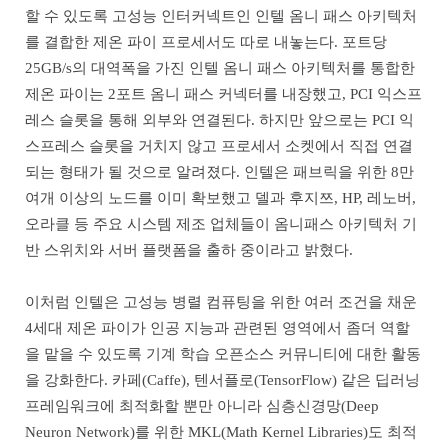
할 수 있도록 고성능 인터커넥트인 인텔 옴니 패스 아키텍처
를 결합한 제온 파이 프로세서도 따로 내놓는다. 포트당
25GB/s의 대역폭을 가진 인텔 옴니 패스 아키텍처를 통합한
제온 파이는 2포트 옴니 패스 커넥터를 내장했고, PCI 익스프
레스 슬롯을 통해 외부와 연결된다. 하지만 앞으로는 PCI 익
스프레스 슬롯을 거치지 않고 프로세서 소켓에서 직접 연결
되는 형태가 될 것으로 알려졌다. 인텔은 패브릭을 위한 8만
여개 이상의 노드를 이미 확보했고 델과 후지쯔, HP, 레노버,
오라클 등 주요 시스템 제조 업체들이 옴니패스 아키텍처 기
반 스위치와 서버 플랫폼을 출하 중이라고 밝혔다.
이처럼 인텔은 고성능 병렬 컴퓨팅을 위한 여러 조건을 채운
4세대 제온 파이가 인공 지능과 관련된 영역에서 좀더 역할
을 맡을 수 있도록 기계 학습 오픈소스 커뮤니티에 대한 활동
을 강화한다. 카페(Caffe), 텐서플로(TensorFlow) 같은 딥러닝
프레임워크에 최적화할 뿐만 아니라 심층신경망(Deep
Neuron Network)를 위한 MKL(Math Kernel Libraries)도 최적