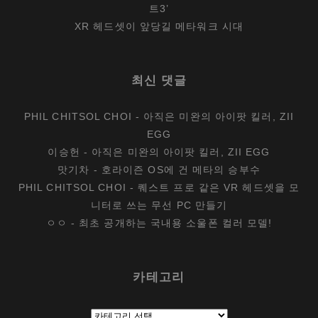
트3’
XR 헤드셋이 앞당길 메타워크 시대
최신 댓글
PHIL CHITSOL CHOI
-
아직은 미완의 아이팟 킬러, ZII
EGG
이승헌
-
아직은 미완의 아이팟 킬러, ZII EGG
맛기차
-
호라이즌 OS에 건 메타의 승부수
PHIL CHITSOL CHOI
-
퀘스트 프로 같은 VR 헤드셋을 모
니터로 쓰는 무선 PC 만들기
ㅇㅇ
-
최초 공개하는 국내용 소울폰 컬러 모델!
카테고리
카