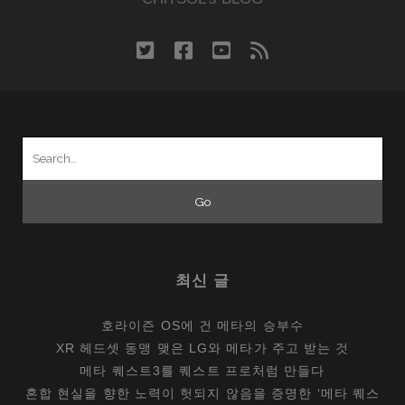
twitter
facebook
youtube
rss
Search
for:
최신 글
호라이즌 OS에 건 메타의 승부수
XR 헤드셋 동맹 맺은 LG와 메타가 주고 받는 것
메타 퀘스트3를 퀘스트 프로처럼 만들다
혼합 현실을 향한 노력이 헛되지 않음을 증명한 ‘메타 퀘스