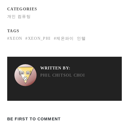
CATEGORIES
개인 컴퓨팅
TAGS
#XEON
#XEON_PHI
#제온파이
인텔
WRITTEN BY:
PHIL CHITSOL CHOI
BE FIRST TO COMMENT