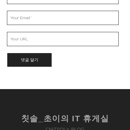
Name
Your
Email
Your
Website
URL
칫솔_초이의 IT 휴게실
CHiTSOL's BLOG