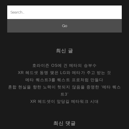
Search
for:
최신 글
호라이즌 OS에 건 메타의 승부수
XR 헤드셋 동맹 맺은 LG와 메타가 주고 받는 것
메타 퀘스트3를 퀘스트 프로처럼 만들다
혼합 현실을 향한 노력이 헛되지 않음을 증명한 ‘메타 퀘스
트3’
XR 헤드셋이 앞당길 메타워크 시대
최신 댓글