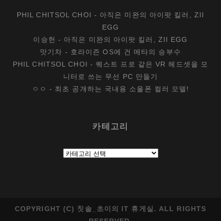
PHIL CHITSOL CHOI
-
아직은 미완의 아이팟 킬러, ZII
EGG
이승헌
-
아직은 미완의 아이팟 킬러, ZII EGG
맛기차
-
호라이즌 OS에 건 메타의 승부수
PHIL CHITSOL CHOI
-
퀘스트 프로 같은 VR 헤드셋을 모
니터로 쓰는 무선 PC 만들기
ㅇㅇ
-
최초 공개하는 국내용 소울폰 컬러 모델!
카테고리
카
테
고
리
COPYRIGHT (C) 칫솔_초이의 IT 휴게실. ALL RIGHTS