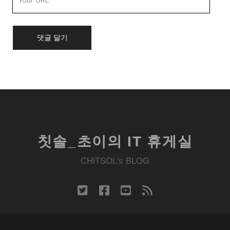
Website
URL
칫솔_초이의 IT 휴게실
CHiTSOL's BLOG
twitter
facebook
youtube
rss