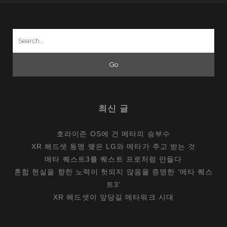
Search
for:
최신 글
호라이즌 OS에 건 메타의 승부수
XR 헤드셋 동맹 맺은 LG와 메타가 주고 받는 것
메타 퀘스트3를 퀘스트 프로처럼 만들다
혼합 현실을 향한 노력이 헛되지 않음을 증명한 ‘메타 퀘스
트3’
XR 헤드셋이 앞당길 메타워크 시대