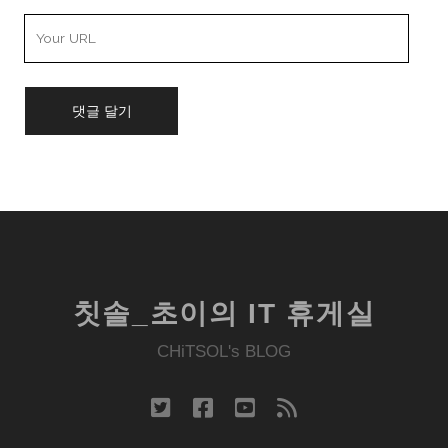
Your
Website
URL
칫솔_초이의 IT 휴게실
CHiTSOL's BLOG
twitter
facebook
youtube
rss