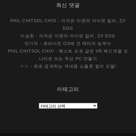
최신 댓글
PHIL CHITSOL CHOI
-
아직은 미완의 아이팟 킬러, ZII
EGG
이승헌
-
아직은 미완의 아이팟 킬러, ZII EGG
맛기차
-
호라이즌 OS에 건 메타의 승부수
PHIL CHITSOL CHOI
-
퀘스트 프로 같은 VR 헤드셋을 모
니터로 쓰는 무선 PC 만들기
ㅇㅇ
-
최초 공개하는 국내용 소울폰 컬러 모델!
카테고리
카
테
고
리