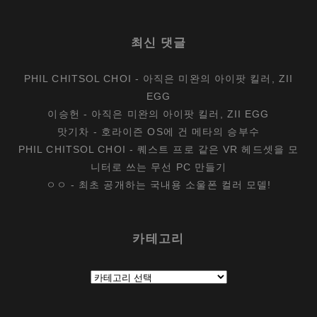
최신 댓글
PHIL CHITSOL CHOI
-
아직은 미완의 아이팟 킬러, ZII
EGG
이승헌
-
아직은 미완의 아이팟 킬러, ZII EGG
맛기차
-
호라이즌 OS에 건 메타의 승부수
PHIL CHITSOL CHOI
-
퀘스트 프로 같은 VR 헤드셋을 모
니터로 쓰는 무선 PC 만들기
ㅇㅇ
-
최초 공개하는 국내용 소울폰 컬러 모델!
카테고리
카
테
고