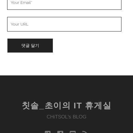
Email
Your
Website
URL
칫솔_초이의 IT 휴게실
CHiTSOL's BLOG