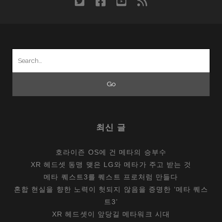
twitter
facebook
youtube
rss
Search
for:
최신 글
호라이즌 OS에 건 메타의 승부수
XR 헤드셋 동맹 맺은 LG와 메타가 주고 받는 것
메타 퀘스트3를 퀘스트 프로처럼 만들다
혼합 현실을 향한 노력이 헛되지 않음을 증명한 ‘메타 퀘스
트3’
XR 헤드셋이 앞당길 메타워크 시대