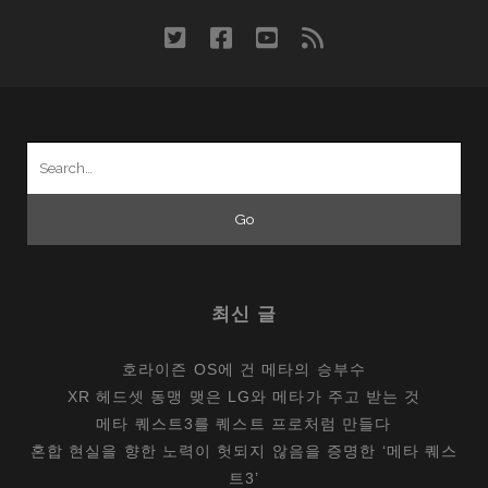
twitter
facebook
youtube
rss
Search
for:
최신 글
호라이즌 OS에 건 메타의 승부수
XR 헤드셋 동맹 맺은 LG와 메타가 주고 받는 것
메타 퀘스트3를 퀘스트 프로처럼 만들다
혼합 현실을 향한 노력이 헛되지 않음을 증명한 ‘메타 퀘스
트3’