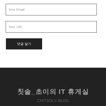
Your
Email
Your
Website
URL
칫솔_초이의 IT 휴게실
CHiTSOL's BLOG