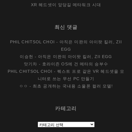
XR 헤드셋이 앞당길 메타워크 시대
최신 댓글
PHIL CHITSOL CHOI
-
아직은 미완의 아이팟 킬러, ZII
EGG
이승헌
-
아직은 미완의 아이팟 킬러, ZII EGG
맛기차
-
호라이즌 OS에 건 메타의 승부수
PHIL CHITSOL CHOI
-
퀘스트 프로 같은 VR 헤드셋을 모
니터로 쓰는 무선 PC 만들기
ㅇㅇ
-
최초 공개하는 국내용 소울폰 컬러 모델!
카테고리
카
테