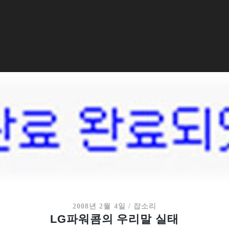
2008년 2월 4일
/
잡소리
LG파워콤의 우리말 실태