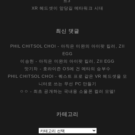
트3’
XR 헤드셋이 앞당길 메타워크 시대
최신 댓글
PHIL CHITSOL CHOI
-
아직은 미완의 아이팟 킬러, ZII
EGG
이승헌
-
아직은 미완의 아이팟 킬러, ZII EGG
맛기차
-
호라이즌 OS에 건 메타의 승부수
PHIL CHITSOL CHOI
-
퀘스트 프로 같은 VR 헤드셋을 모
니터로 쓰는 무선 PC 만들기
ㅇㅇ
-
최초 공개하는 국내용 소울폰 컬러 모델!
카테고리
카
테