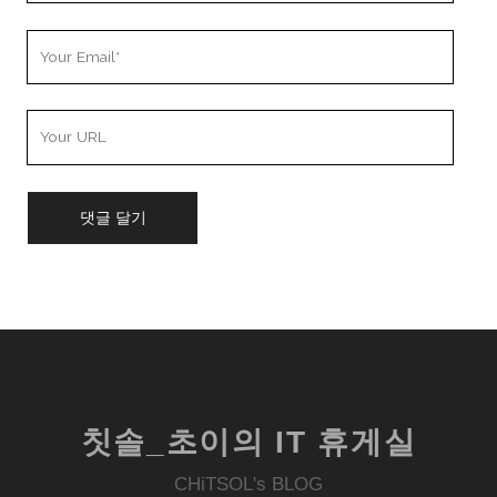
Your
Email
Your
Website
URL
칫솔_초이의 IT 휴게실
CHiTSOL's BLOG