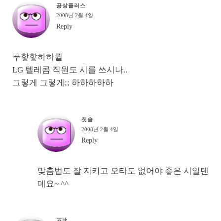
공상플러스
2008년 2월 4일
Reply
푸핳핳하하륄
LG 텔레콤 직원도 시를 쓰시나..
그렇게 그렇게;; 하하하하하
칫솔
2008년 2월 4일
Reply
맞춤법도 잘 지키고 오타도 없어야 좋은 시일텐
데요~ ^^
不比