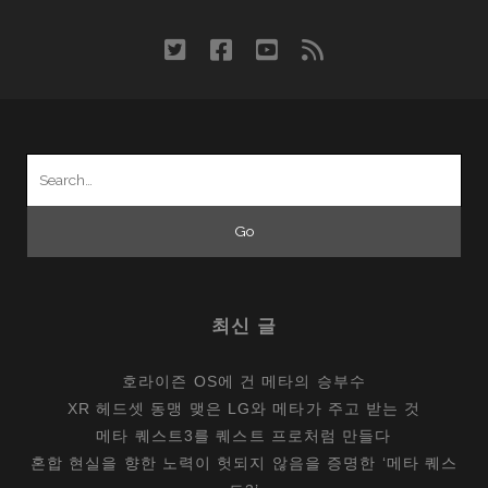
twitter
facebook
youtube
rss
Search
for:
최신 글
호라이즌 OS에 건 메타의 승부수
XR 헤드셋 동맹 맺은 LG와 메타가 주고 받는 것
메타 퀘스트3를 퀘스트 프로처럼 만들다
혼합 현실을 향한 노력이 헛되지 않음을 증명한 ‘메타 퀘스