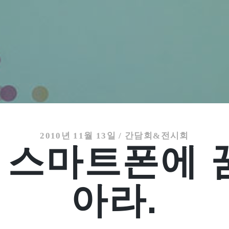
2010년 11월 13일
/
간담회&전시회
, 스마트폰에 
아라.