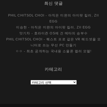
최신 댓글
PHIL CHITSOL CHOI
-
아직은 미완의 아이팟 킬러, ZII
EGG
이승헌
-
아직은 미완의 아이팟 킬러, ZII EGG
맛기차
-
호라이즌 OS에 건 메타의 승부수
PHIL CHITSOL CHOI
-
퀘스트 프로 같은 VR 헤드셋을 모
니터로 쓰는 무선 PC 만들기
ㅇㅇ
-
최초 공개하는 국내용 소울폰 컬러 모델!
카테고리
카
테
고
리