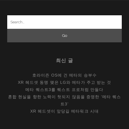
Search
for:
최신 글
호라이즌 OS에 건 메타의 승부수
XR 헤드셋 동맹 맺은 LG와 메타가 주고 받는 것
메타 퀘스트3를 퀘스트 프로처럼 만들다
혼합 현실을 향한 노력이 헛되지 않음을 증명한 ‘메타 퀘스
트3’
XR 헤드셋이 앞당길 메타워크 시대