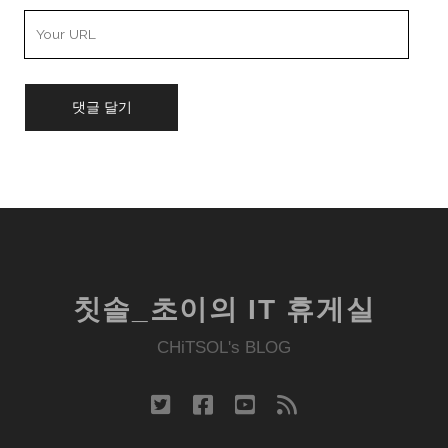
Your
Website
URL
칫솔_초이의 IT 휴게실
CHiTSOL's BLOG
twitter
facebook
youtube
rss