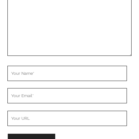
Your
Name
Your
Email
Your
Website
URL