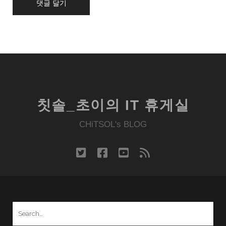
칫솔_초이의 IT 휴게실
CHiTSOL's BLOG
twitter
facebook
youtube
rss
Search
for: