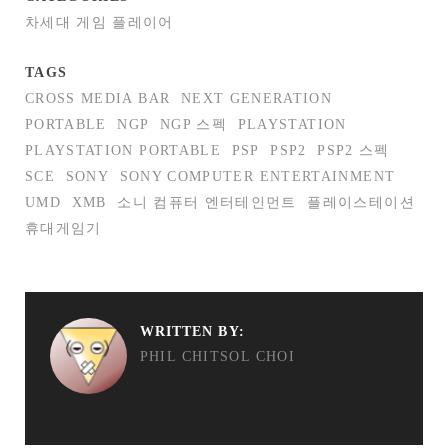
차세대 게임 플레이어
TAGS
CROSS MEDIA BAR
NEXT GENERATION
PORTABLE
NGP
NGP 스펙
PLAYSTATION
PLAYSTATION PORTABLE
PSP
PSP2
PSP2 스펙
SCE
SONY
SONY COMPUTER ENTERTAINMENT
UMD
XMB
소니 컴퓨터 엔터테인먼트
플레이스테이션
휴대게임기
WRITTEN BY:
PHIL CHITSOL CHOI