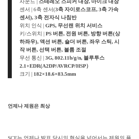
사운드 |
스테레오 스피커 내장, 마이크 내장
센서 | 6축 센서(
3축 자이로스코프, 3축 가속
센서), 3축 전자식 나침반
위치 인식 |
GPS, 무선랜 위치 서비스
키/스위치 |
PS 버튼, 전원 버튼, 방향 버튼(상
하좌우), 액션 버튼, 숄더 버튼, 좌우 스틱, 시
작 버튼, 선택 버튼, 볼륨 조절
무선 통신 |
3G, 802.11b/g/n, 블루투스
2.1+EDR(A2DP/AVRCP/HSP）
크기 |
182×18.6×83.5mm
언제나 제원은 최상
SCE는 언제나 발표 당시의 현실을 넘어서는 제원의 플