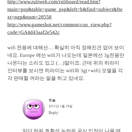
http://www.ruliweb.com/ruliboard/read.htm?
main=psp&table=game_psp&left=b&find=subject&fte
xt=ngp&num=28558
http://www.gameshot.net/common/con_view.php?
code=GA4d43aaf2e542c
wifi 전용에 대해선… 확실히 아직 정해진건 없어 보이
네요. Europe 에선 wifi가 나오는데 일본에선 3g전용만
나온다는 소리도 있고 (…)말이죠. 근데 위의 히라이
인터뷰를 보시면 히라이는 wifi와 3g(+wifi) 모델을 각
각 판매할 꺼라는 말을 하고 있네요.
칫솔
2011년 1월 29일
Reply
일단 하위 호환성 논란은 공식 입장이 나올 때