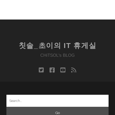
칫솔_초이의 IT 휴게실
CHiTSOL's BLOG
twitter
facebook
youtube
rss
Search
for: