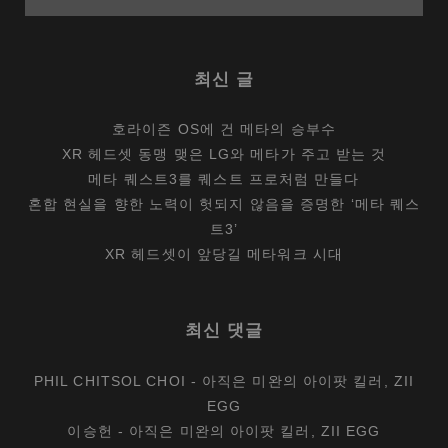
최신 글
호라이즌 OS에 건 메타의 승부수
XR 헤드셋 동맹 맺은 LG와 메타가 주고 받는 것
메타 퀘스트3를 퀘스트 프로처럼 만들다
혼합 현실을 향한 노력이 헛되지 않음을 증명한 ‘메타 퀘스
트3’
XR 헤드셋이 앞당길 메타워크 시대
최신 댓글
PHIL CHITSOL CHOI
-
아직은 미완의 아이팟 킬러, ZII
EGG
이승헌
-
아직은 미완의 아이팟 킬러, ZII EGG