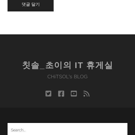
칫솔_초이의 IT 휴게실
CHiTSOL's BLOG
twitter
facebook
youtube
rss
Search
for: