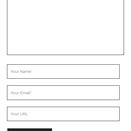
Comment
Your
Name
Your
Email
Your
Website
URL