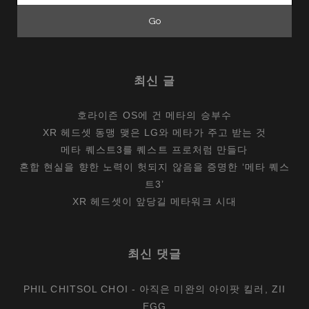
최신 글
호라이즌 OS에 건 메타의 승부수
XR 헤드셋 동맹 맺은 LG와 메타가 주고 받는 것
메타 퀘스트3를 퀘스트 프로처럼 만들다
혼합 현실을 향한 노력이 헛되지 않음을 증명한 ‘메타 퀘스
트3’
XR 헤드셋이 앞당길 메타워크 시대
최신 댓글
PHIL CHITSOL CHOI
-
아직은 미완의 아이팟 킬러, ZII
EGG