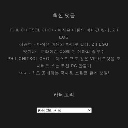
최신 댓글
PHIL CHITSOL CHOI
-
아직은 미완의 아이팟 킬러, ZII
EGG
이승헌
-
아직은 미완의 아이팟 킬러, ZII EGG
맛기차
-
호라이즌 OS에 건 메타의 승부수
PHIL CHITSOL CHOI
-
퀘스트 프로 같은 VR 헤드셋을 모
니터로 쓰는 무선 PC 만들기
ㅇㅇ
-
최초 공개하는 국내용 소울폰 컬러 모델!
카테고리
카
테
고
리