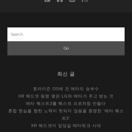
Search
for:
최신 글
호라이즌 OS에 건 메타의 승부수
XR 헤드셋 동맹 맺은 LG와 메타가 주고 받는 것
메타 퀘스트3를 퀘스트 프로처럼 만들다
혼합 현실을 향한 노력이 헛되지 않음을 증명한 ‘메타 퀘스
트3’
XR 헤드셋이 앞당길 메타워크 시대