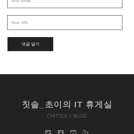
Email
Your
Website
URL
칫솔_초이의 IT 휴게실
CHiTSOL's BLOG
twitter
facebook
youtube
rss