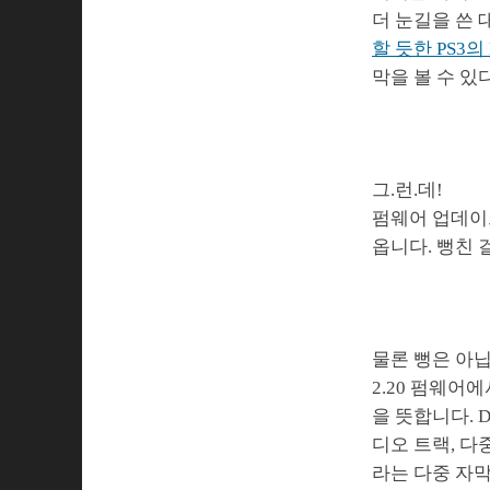
더 눈길을 쓴 대
할 듯한 PS3의 
막을 볼 수 있
그.런.데!
펌웨어 업데이트
옵니다. 뻥친 걸
물론 뻥은 아닙
2.20 펌웨어
을 뜻합니다. 
디오 트랙, 다
라는 다중 자막