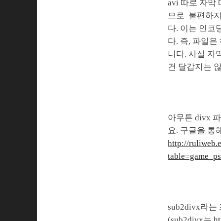
avi 따로 자
므로 불편하지 
다. 이는 인코
다. 즉, 파일
니다. 사실 자
건 달갑지는 
아무튼 divx
요. 구글을 
http://ruliweb
table=game_p
sub2divx
(sub2divx는
ht