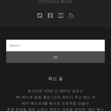
CHiTSOL's BLOG
twitter
facebook
youtube
rss
Search
for:
최신 글
호라이즌 OS에 건 메타의 승부수
XR 헤드셋 동맹 맺은 LG와 메타가 주고 받는 것
메타 퀘스트3를 퀘스트 프로처럼 만들다
혼합 현실을 향한 노력이 헛되지 않음을 증명한 ‘메타 퀘스