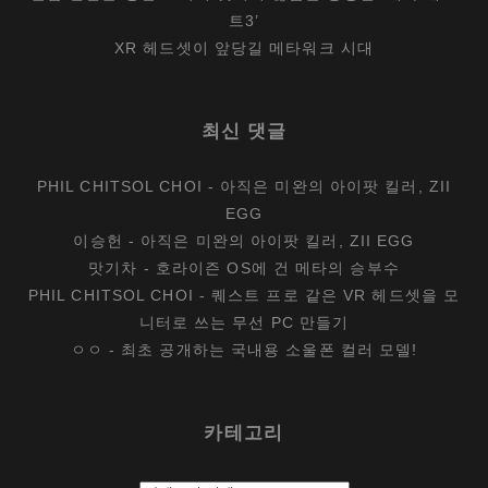
트3’
XR 헤드셋이 앞당길 메타워크 시대
최신 댓글
PHIL CHITSOL CHOI
-
아직은 미완의 아이팟 킬러, ZII
EGG
이승헌
-
아직은 미완의 아이팟 킬러, ZII EGG
맛기차
-
호라이즌 OS에 건 메타의 승부수
PHIL CHITSOL CHOI
-
퀘스트 프로 같은 VR 헤드셋을 모
니터로 쓰는 무선 PC 만들기
ㅇㅇ
-
최초 공개하는 국내용 소울폰 컬러 모델!
카테고리
카