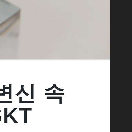
변신 속
KT