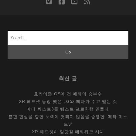
twitter
facebook
youtube
rss
른
길
로
이
Search
끄
for:
는
스
테
이
지
최신 글
매
니
호라이즌 OS에 건 메타의 승부수
저
XR 헤드셋 동맹 맺은 LG와 메타가 주고 받는 것
메타 퀘스트3를 퀘스트 프로처럼 만들다
혼합 현실을 향한 노력이 헛되지 않음을 증명한 ‘메타 퀘스
트3’
XR 헤드셋이 앞당길 메타워크 시대