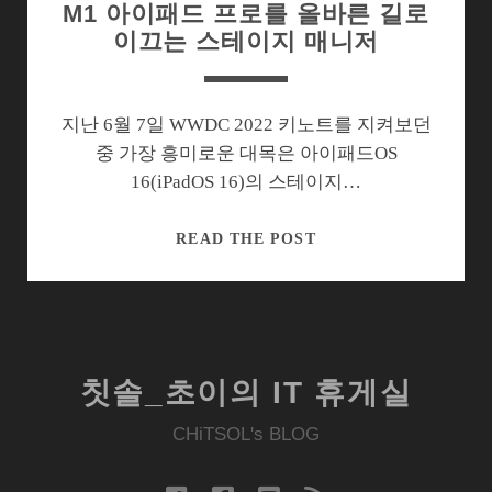
M1 아이패드 프로를 올바른 길로
이끄는 스테이지 매니저
지난 6월 7일 WWDC 2022 키노트를 지켜보던
중 가장 흥미로운 대목은 아이패드OS
16(iPadOS 16)의 스테이지…
M1
READ THE POST
아
이
패
드
프
칫솔_초이의 IT 휴게실
로
를
CHiTSOL's BLOG
올
바