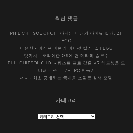
최신 댓글
PHIL CHITSOL CHOI
-
아직은 미완의 아이팟 킬러, ZII
EGG
이승헌
-
아직은 미완의 아이팟 킬러, ZII EGG
맛기차
-
호라이즌 OS에 건 메타의 승부수
PHIL CHITSOL CHOI
-
퀘스트 프로 같은 VR 헤드셋을 모
니터로 쓰는 무선 PC 만들기
ㅇㅇ
-
최초 공개하는 국내용 소울폰 컬러 모델!
카테고리
카
테
고