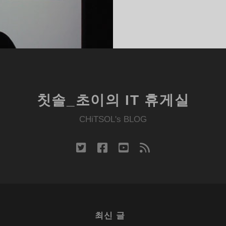
로
기
BLOGGIE)
칫솔_초이의 IT 휴게실
CHiTSOL's BLOG
twitter
facebook
youtube
rss
최신 글