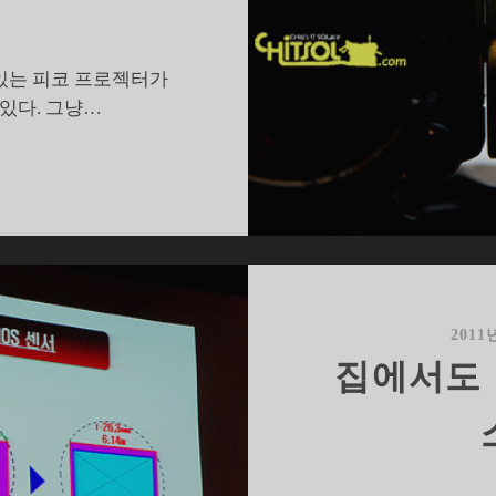
있는 피코 프로젝터가
있다. 그냥…
작
업
의
정
,
프
로
2011
젝
집에서도 
터
쏘
는
소
니