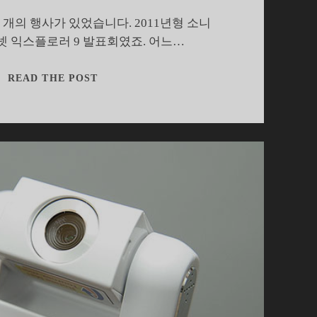
 개의 행사가 있었습니다. 2011년형 소니
 익스플로러 9 발표회였죠. 어느…
집
READ THE POST
에
서
도
영
화
찍
는
2011
년
형
소
니
핸