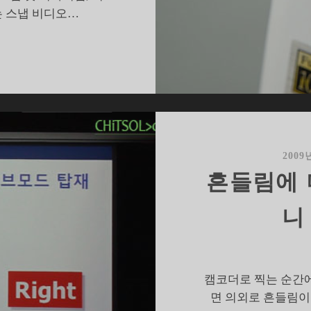
 스냅 비디오…
유
투
브
세
대
를
위
2009
한
흔들림에 
스
냅
니
캠
코
,
소
캠코더로 찍는 순간에
니
면 의외로 흔들림이
블