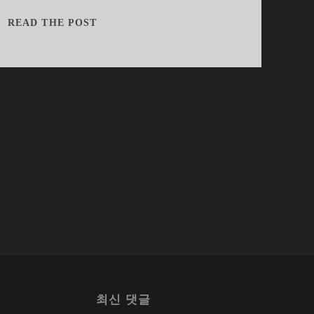
흔
READ THE POST
들
림
에
더
강
해
진
캠
코
더,
소
니
HDR-
CX500
최신 댓글