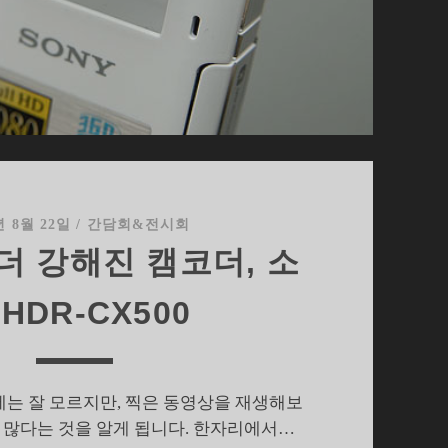
디
캠
년 8월 22일
/
간담회&전시회
더 강해진 캠코더, 소
 HDR-CX500
는 잘 모르지만, 찍은 동영상을 재생해보
 많다는 것을 알게 됩니다. 한자리에서…