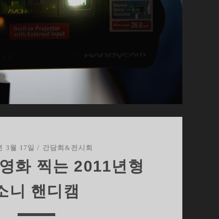
년 3월 17일
/
간담회&전시회
영화 찍는 2011년형
소니 핸디캠