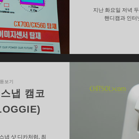
핸
지난 화요일 저녁 두
디
핸디캠과 인터넷
캠
 돋보기
 스냅 캠코
OGGIE)
스냅 샷 디카처럼, 최