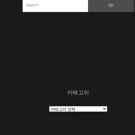
Search
for:
카테고리
카
테
고
리