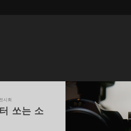
전시회
터 쏘는 소