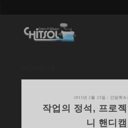
[태그:]
핸디캠
2013년 2월 23일
/
간담회&
작업의 정석, 프로젝
니 핸디캠