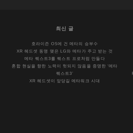
,
바
꿔
최신 글
야
할
호라이즌 OS에 건 메타의 승부수
것
XR 헤드셋 동맹 맺은 LG와 메타가 주고 받는 것
?
메타 퀘스트3를 퀘스트 프로처럼 만들다
혼합 현실을 향한 노력이 헛되지 않음을 증명한 ‘메타
퀘스트3’
XR 헤드셋이 앞당길 메타워크 시대