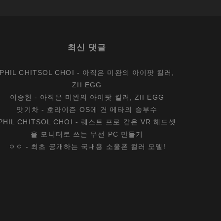
최신 댓글
PHIL CHITSOL CHOI
-
아직은 미완의 아이팟 킬러,
ZII EGG
이승헌
-
아직은 미완의 아이팟 킬러, ZII EGG
맛기차
-
호라이즌 OS에 건 메타의 승부수
PHIL CHITSOL CHOI
-
퀘스트 프로 같은 VR 헤드셋
을 모니터로 쓰는 무선 PC 만들기
ㅇㅇ
-
최초 공개하는 국내용 소울폰 컬러 모델!