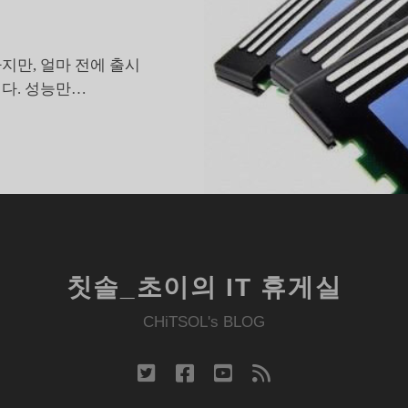
지만, 얼마 전에 출시
다. 성능만…
세
대
코
어
프
로
칫솔_초이의 IT 휴게실
세
서
CHiTSOL's BLOG
업
그
twitter
facebook
youtube
rss
레
이