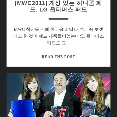
[MWC2011] 개성 있는 허니콤 패
드, LG 옵티머스 패드
MWC 참관을 위해 한국을 떠날 때부터 꼭 보겠
다고 한 것이 패드 제품들이었는데요. 옵티머스
패드도 그…
[MWC2011]
READ THE POST
개
성
있
는
허
니
콤
패
드,