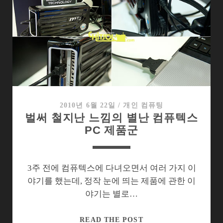
보
는
IFA
2010
의
제
품
들
2010년 6월 22일
/
개인 컴퓨팅
벌써 철지난 느낌의 별난 컴퓨텍스
PC 제품군
3주 전에 컴퓨텍스에 다녀오면서 여러 가지 이
야기를 했는데, 정작 눈에 띄는 제품에 관한 이
야기는 별로…
벌
READ THE POST