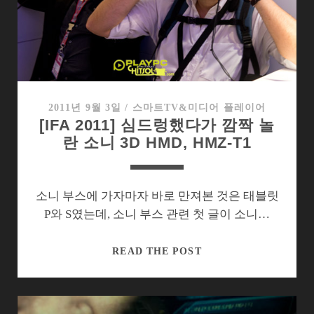
상
력
이
부
족
했
다
2011년 9월 3일
/
스마트TV&미디어 플레이어
[IFA 2011] 심드렁했다가 깜짝 놀
란 소니 3D HMD, HMZ-T1
소니 부스에 가자마자 바로 만져본 것은 태블릿
P와 S였는데, 소니 부스 관련 첫 글이 소니…
[IFA
READ THE POST
2011]
심
드