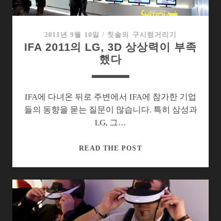
머
스
3D
2011년 9월 10일
/
칫솔의 구시렁거리기
IFA 2011의 LG, 3D 상상력이 부족
맥
했다
스
IFA에 다녀온 뒤로 주변에서 IFA에 참가한 기업
들의 동향을 묻는 질문이 많습니다. 특히 삼성과
LG, 그…
IFA
READ THE POST
2011
의
LG,
3D
상