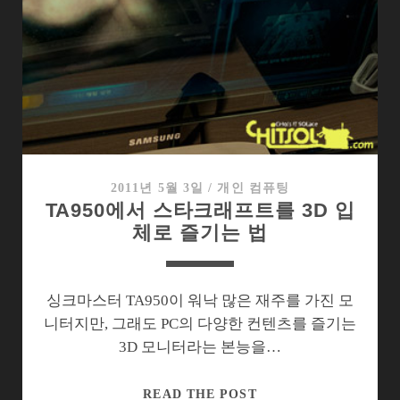
렁
했
다
가
깜
짝
놀
란
소
2011년 5월 3일
/
개인 컴퓨팅
TA950에서 스타크래프트를 3D 입
니
체로 즐기는 법
3D
HMD,
HMZ-
T1
싱크마스터 TA950이 워낙 많은 재주를 가진 모
니터지만, 그래도 PC의 다양한 컨텐츠를 즐기는
3D 모니터라는 본능을…
TA950
READ THE POST