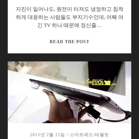
을
까?
지진이 일어나도, 원전이 터져도 냉정하고 침착
하게 대응하는 사람들도 부지기수인데, 어째 여
긴 TV 하나 때문에 정신줄…
3D
READ THE POST
만
보
고
TV
사
나?
2011년 2월 15일
/
스마트패드/태블릿