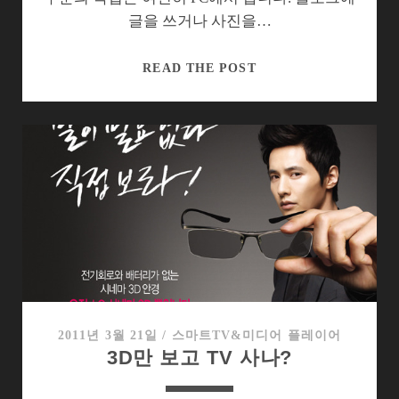
글을 쓰거나 사진을…
삼
READ THE POST
성
3D
모
니
터
TA950,
2D
와
3D
를
모
두
2011년 3월 21일
/
스마트TV&미디어 플레이어
3D만 보고 TV 사나?
잡
았