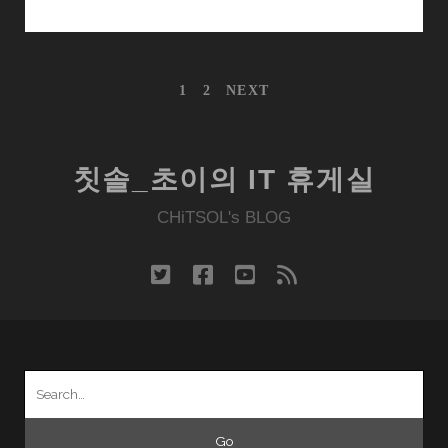
써
철
지
글
1
2
NEXT
난
내
느
비
게
낌
이
의
칫솔_초이의 IT 휴게실
션
별
CHiTSOL's BLOG
난
컴
퓨
twitter
facebook
youtube
rss
텍
스
PC
제
Search
품
for:
군