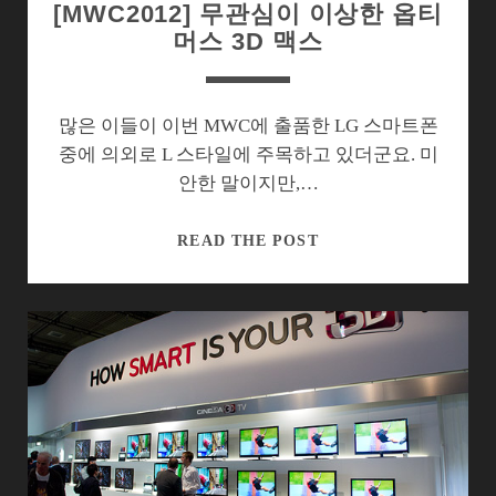
[MWC2012] 무관심이 이상한 옵티
머스 3D 맥스
많은 이들이 이번 MWC에 출품한 LG 스마트폰
중에 의외로 L 스타일에 주목하고 있더군요. 미
안한 말이지만,…
[MWC2012]
READ THE POST
무
관
심
이
이
상
한
옵
티