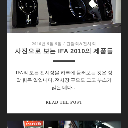
있
는
그
란
투
리
스
2010년 9월 9일
/
간담회&전시회
사진으로 보는 IFA 2010의 제품들
모
5
IFA의 모든 전시장을 하루에 둘러보는 것은 정
말 힘든 일입니다. 전시장 규모도 크고 부스가
많은 데다…
사
READ THE POST
진
으
로