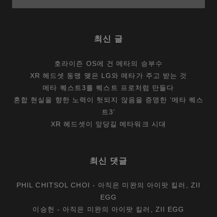
최신 글
호라이즌 OS에 건 메타의 승부수
XR 헤드셋 동맹 맺은 LG와 메타가 주고 받는 것
메타 퀘스트3를 퀘스트 프로처럼 만들다
혼합 현실을 향한 노력이 헛되지 않음을 증명한 ‘메타 퀘스
트3’
XR 헤드셋이 앞당길 메타워크 시대
최신 댓글
PHIL CHITSOL CHOI
-
아직은 미완의 아이팟 킬러, ZII
EGG
이승헌
-
아직은 미완의 아이팟 킬러, ZII EGG