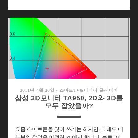
에
서
스
타
크
래
프
트
를
3D
입
체
2011년 4월 20일
/
스마트TV&미디어 플레이어
삼성 3D모니터 TA950, 2D와 3D를
로
모두 잡았을까?
즐
기
는
법
요즘 스마트폰을 많이 쓰기는 하지만, 그래도 대
부분의 작업은 여전히 PC에서 합니다. 블로그에