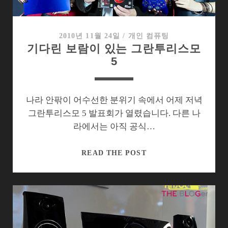
LG
옵
티
2010년 11월 24일
/
개인 컴퓨팅
기다린 보람이 있는 그란투리스모
머
5
스
패
드
나라 안팎이 어수선한 분위기 속에서 어제 저녁
그란투리스모 5 발표회가 열렸습니다. 다른 나
라에서는 아직 공식…
기
READ THE POST
다
린
보
람
이