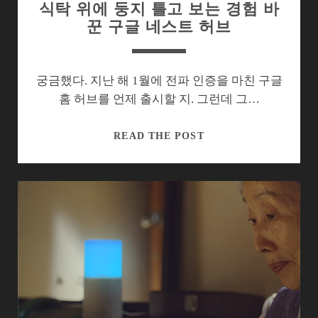
식탁 위에 둥지 틀고 보는 경험 바
꾼 구글 네스트 허브
궁금했다. 지난 해 1월에 전파 인증을 마친 구글
홈 허브를 언제 출시할 지. 그런데 그…
식
READ THE POST
탁
위
에
둥
지
틀
고
보
는
경