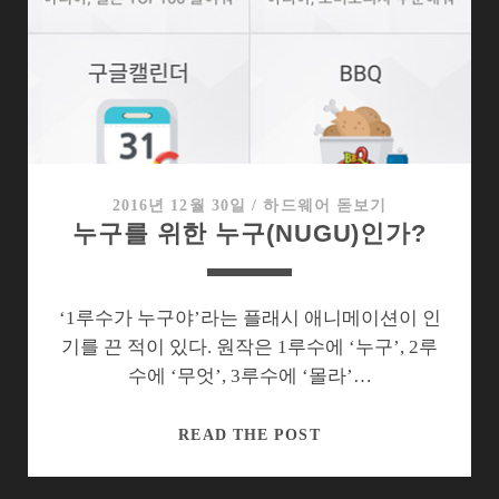
는
중
이
니
까…
카
카
오
2016년 12월 30일
/
하드웨어 돋보기
누구를 위한 누구(NUGU)인가?
미
니
‘1루수가 누구야’라는 플래시 애니메이션이 인
기를 끈 적이 있다. 원작은 1루수에 ‘누구’, 2루
수에 ‘무엇’, 3루수에 ‘몰라’…
누
READ THE POST
구
를