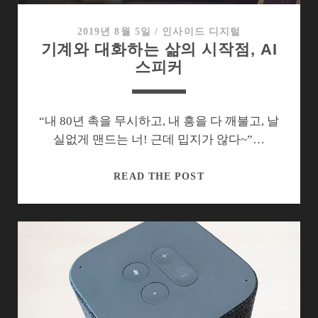
험
바
2019년 8월 5일
/
인사이드 디지털
기계와 대화하는 삶의 시작점, AI
꾼
스피커
구
글
네
스
“내 80년 촉을 무시하고, 내 흥을 다 깨불고, 날
트
실없게 맨드는 너! 근데 밉지가 않다~”…
허
브
기
READ THE POST
계
와
대
화
하
는
삶
의