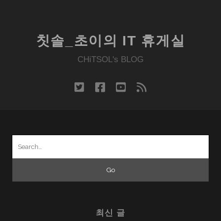
위
한
누
칫솔_초이의 IT 휴게실
구
(NUGU)
CHiTSOL's BLOG
인
가?
twitter
facebook
youtube
rss
Search
for:
최신 글