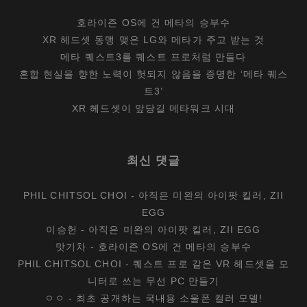
호라이즌 OS에 건 메타의 승부수
XR 헤드셋 동맹 맺은 LG와 메타가 주고 받는 것
메타 퀘스트3를 퀘스트 프로처럼 만들다
혼합 현실을 향한 노력이 헛되지 않음을 증명한 ‘메타 퀘스
트3’
XR 헤드셋이 앞당길 메타워크 시대
최신 댓글
PHIL CHITSOL CHOI
-
아직은 미완의 아이팟 킬러, ZII
EGG
이승헌
-
아직은 미완의 아이팟 킬러, ZII EGG
맛기차
-
호라이즌 OS에 건 메타의 승부수
PHIL CHITSOL CHOI
-
퀘스트 프로 같은 VR 헤드셋을 모
니터로 쓰는 무선 PC 만들기
ㅇㅇ
-
최초 공개하는 국내용 소울폰 컬러 모델!