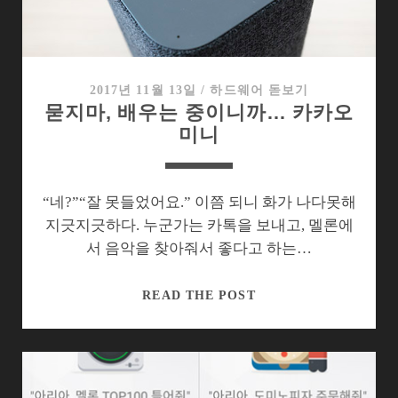
시
작
점,
AI
2017년 11월 13일
/
하드웨어 돋보기
묻지마, 배우는 중이니까… 카카오
스
미니
피
커
“네?”“잘 못들었어요.” 이쯤 되니 화가 나다못해
지긋지긋하다. 누군가는 카톡을 보내고, 멜론에
서 음악을 찾아줘서 좋다고 하는…
묻
READ THE POST
지
마,
배
우