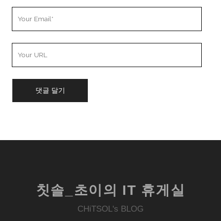
Your
Email
Your
Website
URL
칫솔_초이의 IT 휴게실
CHiTSOL's BLOG