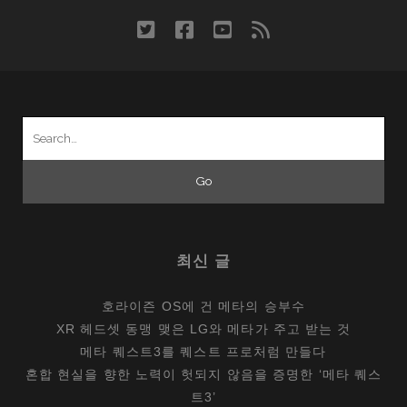
twitter
facebook
youtube
rss
Search
for:
최신 글
호라이즌 OS에 건 메타의 승부수
XR 헤드셋 동맹 맺은 LG와 메타가 주고 받는 것
메타 퀘스트3를 퀘스트 프로처럼 만들다
혼합 현실을 향한 노력이 헛되지 않음을 증명한 ‘메타 퀘스
트3’