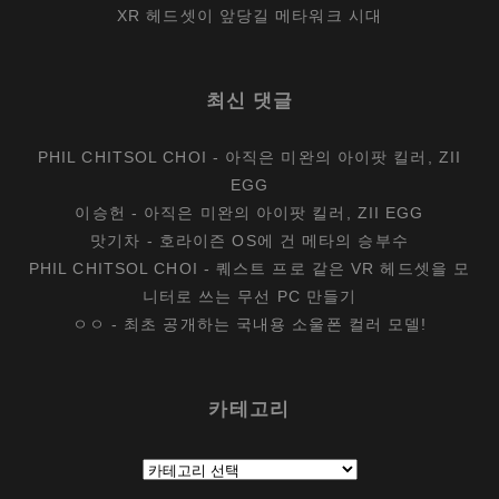
XR 헤드셋이 앞당길 메타워크 시대
최신 댓글
PHIL CHITSOL CHOI
-
아직은 미완의 아이팟 킬러, ZII
EGG
이승헌
-
아직은 미완의 아이팟 킬러, ZII EGG
맛기차
-
호라이즌 OS에 건 메타의 승부수
PHIL CHITSOL CHOI
-
퀘스트 프로 같은 VR 헤드셋을 모
니터로 쓰는 무선 PC 만들기
ㅇㅇ
-
최초 공개하는 국내용 소울폰 컬러 모델!
카테고리
카
테