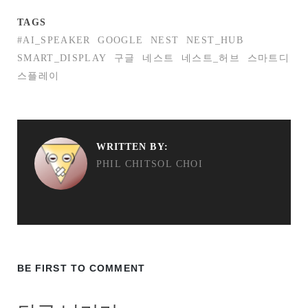
TAGS
#AI_SPEAKER
GOOGLE
NEST
NEST_HUB
SMART_DISPLAY
구글
네스트
네스트_허브
스마트디
스플레이
WRITTEN BY:
PHIL CHITSOL CHOI
BE FIRST TO COMMENT