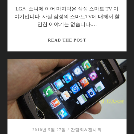
보
다
LG와 소니에 이어 마지막은 삼성 스마트 TV 이
야기입니다. 사실 삼성의 스마트TV에 대해서 할
만한 이야기는 없습니다.…
IFA
READ THE POST
2010
의
스
마
트
TV
(3)
|
전
략
과
제
2010년 5월 27일
/
간담회&전시회