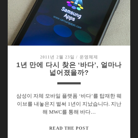
위
한
무
료
바
다
앱
10
2011년 2월 23일
/
운영체제
1년 만에 다시 찾은 ‘바다’, 얼마나
넓어졌을까?
삼성이 자체 모바일 플랫폼 ‘바다’를 탑재한 웨
이브를 내놓은지 벌써 1년이 지났습니다. 지난
해 MWC를 통해 바다…
1
READ THE POST
년