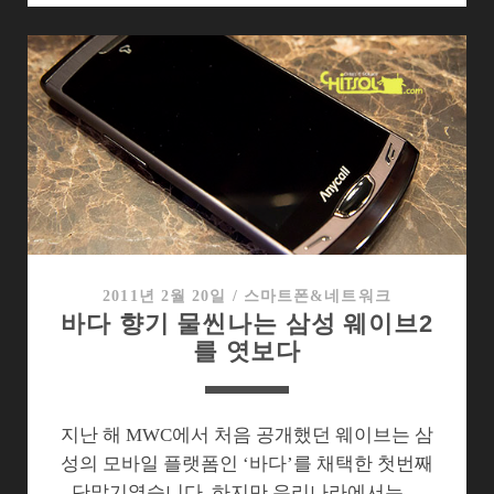
만
에
다
시
찾
은
‘바
다’,
얼
마
나
2011년 2월 20일
/
스마트폰&네트워크
바다 향기 물씬나는 삼성 웨이브2
넓
를 엿보다
어
졌
을
까?
지난 해 MWC에서 처음 공개했던 웨이브는 삼
성의 모바일 플랫폼인 ‘바다’를 채택한 첫번째
단말기였습니다. 하지만 우리나라에서는…