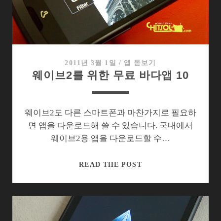
는
팁
몇
가
지
2011년 3월 1일
/
앱 돋보기
웨이브2를 위한 무료 바다앱 10
웨이브2도 다른 스마트폰과 마찬가지로 필요하
면 앱을 다운로드해 쓸 수 있습니다. 국내에서
웨이브2용 앱을 다운로드할 수…
웨
READ THE POST
이
브
2
를