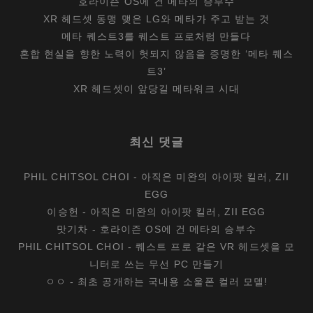
호라이즌 OS에 건 메타의 승부수
XR 헤드셋 동맹 맺은 LG와 메타가 주고 받는 것
메타 퀘스트3를 퀘스트 프로처럼 만들다
혼합 현실을 향한 노력이 헛되지 않음을 증명한 ‘메타 퀘스
트3’
XR 헤드셋이 앞당길 메타워크 시대
최신 댓글
PHIL CHITSOL CHOI
-
아직은 미완의 아이팟 킬러, ZII
EGG
이승헌
-
아직은 미완의 아이팟 킬러, ZII EGG
맛기차
-
호라이즌 OS에 건 메타의 승부수
PHIL CHITSOL CHOI
-
퀘스트 프로 같은 VR 헤드셋을 모
니터로 쓰는 무선 PC 만들기
ㅇㅇ
-
최초 공개하는 국내용 소울폰 컬러 모델!