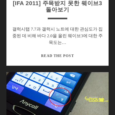
[IFA 2011] 주목받지 못한 웨이브3
돌아보기
갤럭시탭 7.7과 갤럭시 노트에 대한 관심도가 집
중된 데 비해 바다 2.0을 올린 웨이브3에 대한 주
목도는…
[IFA
READ THE POST
2011]
주
목
받
지
못
한
웨
이