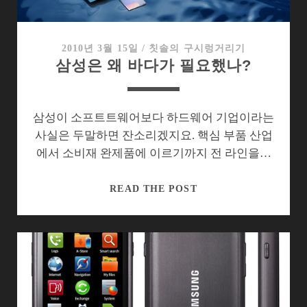
브
(WAVE)
를
2010년 3월 15일
/
칫솔의 구시렁거리기
삼성은 왜 바다가 필요했나?
만
져
보
니…
삼성이 소프트트웨어보다 하드웨어 기업이라는
사실은 두말하면 잔소리겠지요. 핵심 부품 산업
에서 소비재 완제품에 이르기까지 전 라인을…
삼
READ THE POST
성
은
왜
바
다
가