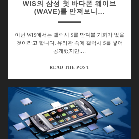
WIS의 삼성 첫 바다폰 웨이브
품
(WAVE)를 만져보니…
완
전
히
감
이번 WIS에서는 갤럭시 S를 만져볼 기회가 없을
춘
것이라고 합니다. 유리관 속에 갤럭시 S를 넣어
삼
공개했지만,…
성
WIS
READ THE POST
의
삼
성
첫
바
다
폰
웨
이