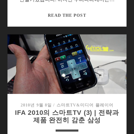
바
READ THE POST
다
향
기
물
씬
나
는
삼
성
웨
이
브
2010년 9월 8일
/
스마트TV&미디어 플레이어
IFA 2010의 스마트TV (3) | 전략과
2
제품 완전히 감춘 삼성
를
엿