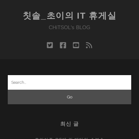
바
다
칫솔_초이의 IT 휴게실
폰
‘웨
CHiTSOL's BLOG
이
브’,
twitter
facebook
youtube
rss
바
다
는
어
Search
디
for:
로?
최신 글