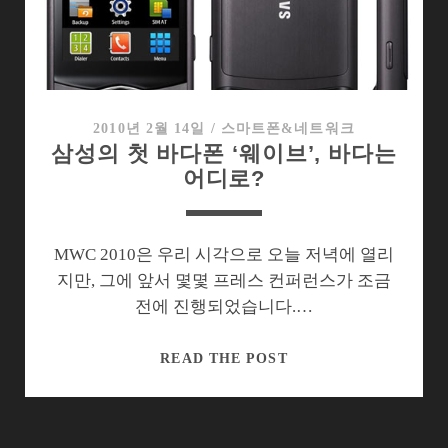
필
요
했
나?
2010년 2월 14일
/
스마트폰&네트워크
삼성의 첫 바다폰 ‘웨이브’, 바다는
어디로?
MWC 2010은 우리 시각으로 오늘 저녁에 열리
지만, 그에 앞서 몇몇 프레스 컨퍼런스가 조금
전에 진행되었습니다.…
삼
READ THE POST
성
의
첫