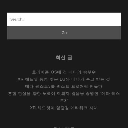
어
I7
Search
이
for:
벤
트
최신 글
호라이즌 OS에 건 메타의 승부수
XR 헤드셋 동맹 맺은 LG와 메타가 주고 받는 것
메타 퀘스트3를 퀘스트 프로처럼 만들다
혼합 현실을 향한 노력이 헛되지 않음을 증명한 ‘메타 퀘스
트3’
XR 헤드셋이 앞당길 메타워크 시대