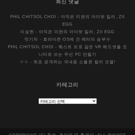
최신 댓글
PHIL CHITSOL CHOI
-
아직은 미완의 아이팟 킬러, ZII
EGG
이승헌
-
아직은 미완의 아이팟 킬러, ZII EGG
맛기차
-
호라이즌 OS에 건 메타의 승부수
PHIL CHITSOL CHOI
-
퀘스트 프로 같은 VR 헤드셋을 모
니터로 쓰는 무선 PC 만들기
ㅇㅇ
-
최초 공개하는 국내용 소울폰 컬러 모델!
카테고리
카
테
고
리
COPYRIGHT (C) 칫솔_초이의 IT 휴게실. ALL RIGHTS