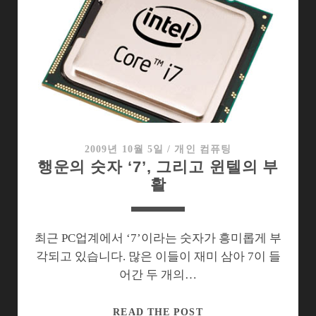
프
트
2
와
CPU,
그
래
픽
카
2009년 10월 5일
/
개인 컴퓨팅
행운의 숫자 ‘7’, 그리고 윈텔의 부
드
활
의
테
크
트
최근 PC업계에서 ‘7’이라는 숫자가 흥미롭게 부
리
각되고 있습니다. 많은 이들이 재미 삼아 7이 들
는…
어간 두 개의…
행
READ THE POST