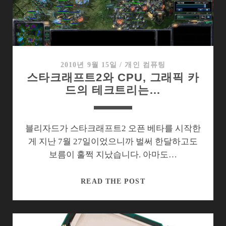
2010년 9월 15일
/
개인 컴퓨팅
스타크래프트2와 CPU, 그래픽 카
드의 테크트리는…
블리자드가 스타크래프트2 오픈 베타를 시작한
게 지난 7월 27일이었으니까 벌써 한달하고도
보름이 훌쩍 지났습니다. 아마도…
스
READ THE POST
타
크
래