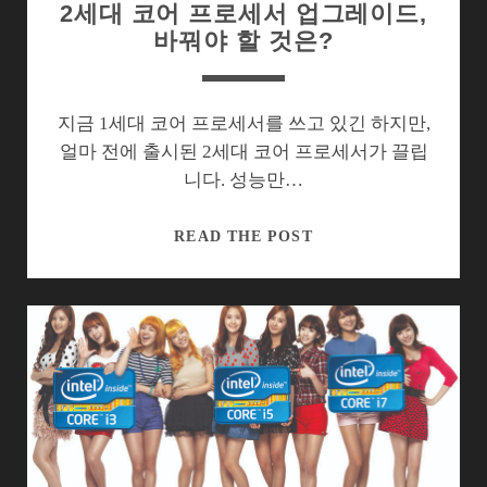
2세대 코어 프로세서 업그레이드,
바꿔야 할 것은?
지금 1세대 코어 프로세서를 쓰고 있긴 하지만,
얼마 전에 출시된 2세대 코어 프로세서가 끌립
니다. 성능만…
2
READ THE POST
세
대
코
어
프
로
세
서
업