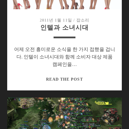
그
레
이
2011년 1월 11일
/
잡소리
인텔과 소녀시대
드,
바
꿔
야
어제 오전 흥미로운 소식을 한 가지 접했을 겁니
할
다. 인텔이 소녀시대와 함께 소비자 대상 제품
것
캠페인을…
은?
인
READ THE POST
텔
과
소
녀
시
대