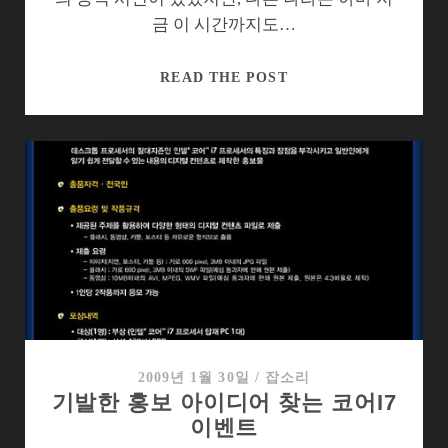
금 이 시간까지도…
노
READ THE POST
트
북
용
코
어
I7
의
터
보
모
드,
노
2009년 1월 30일
/
잡소리
기발한 홍보 아이디어 찾는 코어I7
트
이벤트
북