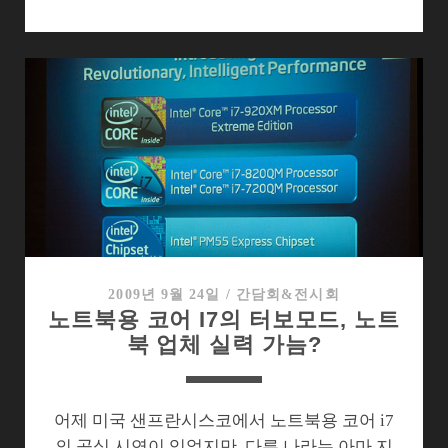
운
의
숫
자
‘7’,
그
리
고
윈
텔
의
부
2009년 9월 24일
/
간담회&전시회
노트북용 코어 I7의 터보모드, 노트
활
북 업체 실력 가늠?
어제 미국 샌프란시스코에서 노트북용 코어 i7
의 공식 시연이 있었지만, 다른 나라는 아마 지