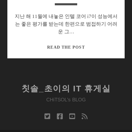
업
체
실
지난 해 11월에 내놓은 인텔 코어 i7이 성능에서
력
는 좋은 평가를 받는데 한편으로 범접하기 어려
가
운 그…
늠?
기
READ THE POST
발
한
홍
보
아
칫솔_초이의 IT 휴게실
이
디
CHiTSOL's BLOG
어
찾
twitter
facebook
youtube
rss
는
코