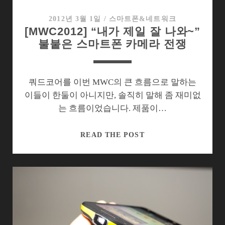
부
만
2012년 3월 1일
/
스마트폰&네트워크
[MWC2012] “내가 제일 잘 나와~”
보
불붙은 스마트폰 카메라 전쟁
여
줬
을
뿐!
쿼드코어를 이번 MWC의 큰 흐름으로 말하는
이들이 한둘이 아니지만, 솔직히 말해 좀 재미없
는 흐름이었습니다. 제품이…
[MWC2012]
READ THE POST
“내
가
제
일
잘
나
와