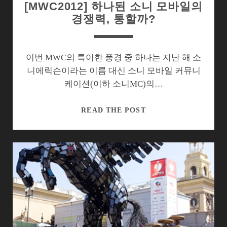
[MWC2012] 하나된 소니 모바일의
경쟁력, 통할까?
이번 MWC의 특이한 풍경 중 하나는 지난 해 소
니에릭슨이라는 이름 대신 소니 모바일 커뮤니
케이션(이하 소니MC)의…
[MWC2012]
READ THE POST
하
나
된
소
니
모
바
일
의