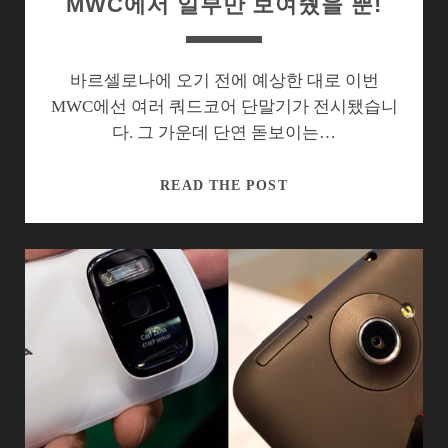
MWC에서 일부만 보여줬을 뿐!
바르셀로나에 오기 전에 예상한 대로 이번
MWC에선 여러 쿼드코어 단말기가 전시됐습니
다. 그 가운데 단연 돋보이는…
[MWC2012]
READ THE POST
LG
옵
티
머
스
4X,
MWC
에
서
일