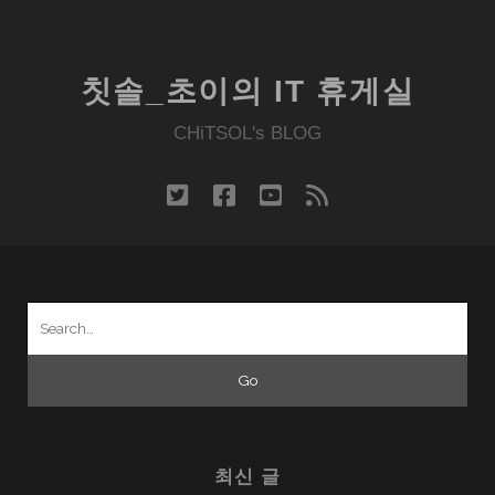
내
옵
비
게
티
이
머
칫솔_초이의 IT 휴게실
션
스
CHiTSOL's BLOG
뷰,
펜
은
twitter
facebook
youtube
rss
뭐
지?
Search
for:
최신 글