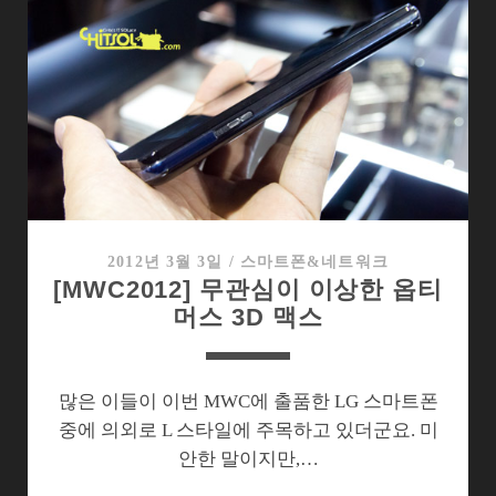
코
어
스
마
트
폰
의
딜
레
마
2012년 3월 3일
/
스마트폰&네트워크
[MWC2012] 무관심이 이상한 옵티
에
머스 3D 맥스
빠
진
이
통
많은 이들이 이번 MWC에 출품한 LG 스마트폰
시
중에 의외로 L 스타일에 주목하고 있더군요. 미
장
안한 말이지만,…