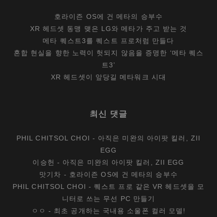
호라이즌 OS에 건 메타의 승부수
XR 헤드셋 동맹 맺은 LG와 메타가 주고 받는 것
메타 퀘스트3를 퀘스트 프로처럼 만들다
혼합 현실을 향한 노력이 헛되지 않음을 증명한 ‘메타 퀘스
트3’
XR 헤드셋이 앞당길 메타워크 시대
최신 댓글
PHIL CHITSOL CHOI
-
아직은 미완의 아이팟 킬러, ZII
EGG
이승헌
-
아직은 미완의 아이팟 킬러, ZII EGG
맛기차
-
호라이즌 OS에 건 메타의 승부수
PHIL CHITSOL CHOI
-
퀘스트 프로 같은 VR 헤드셋을 모
니터로 쓰는 무선 PC 만들기
ㅇㅇ
-
최초 공개하는 국내용 소울폰 컬러 모델!