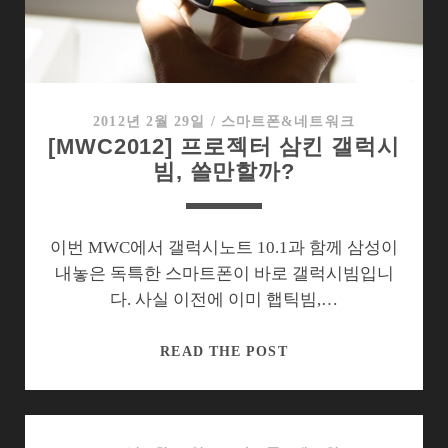
~”
불
붙
은
스
2012년 2월 29일
/
스마트폰&네트워크
[MWC2012] 프로젝터 삼킨 갤럭시
마
빔, 쓸만할까?
트
폰
카
메
이번 MWC에서 갤럭시노트 10.1과 함께 삼성이
라
내놓은 독특한 스마트폰이 바로 갤럭시빔입니
전
다. 사실 이전에 이미 햅틱빔,…
쟁
[MWC2012]
READ THE POST
프
로
젝