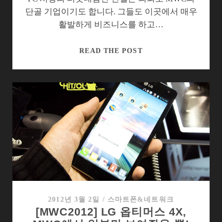
단골 기업이기도 합니다. 그들도 이곳에서 매우
활발하게 비즈니스를 하고…
[MWC2012]
READ THE POST
인
텔
판
스
마
트
폰
을
들
여
다
보
2012년 3월 2일
/
스마트폰&네트워크
[MWC2012] LG 옵티머스 4X,
니…