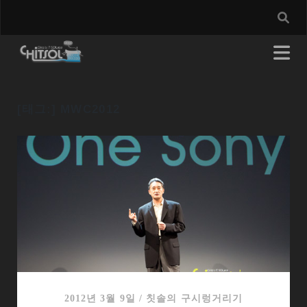
[태그:]
MWC2012
2012년 3월 9일
/
칫솔의 구시렁거리기