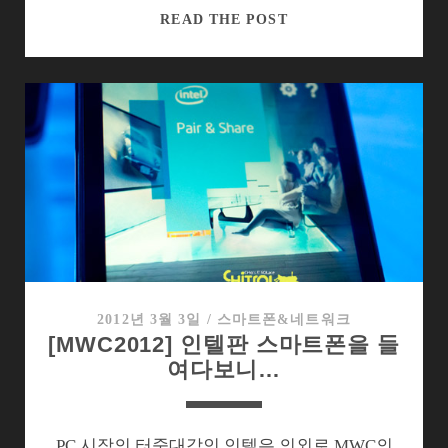
[MWC2012]
READ THE POST
무
관
심
이
이
상
한
옵
티
머
스
3D
2012년 3월 3일
/
스마트폰&네트워크
[MWC2012] 인텔판 스마트폰을 들
맥
여다보니…
스
PC 시장의 터줏대감인 인텔은 의외로 MWC의