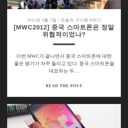
경
쟁
력,
2012년 3월 5일
/
칫솔의 구시렁거리기
[MWC2012] 중국 스마트폰은 정말
통
위협적이었나?
할
까?
이번 MWC가 끝나면서 중국 스마트폰에 대한
좋은 평가가 자주 들리고 있다. 중국 스마트폰을
대표하는 두…
[MWC2012]
READ THE POST
중
국
스
마
트