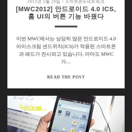
터
2012년 2월 29일
/
스마트폰&네트워크
[MWC2012] 안드로이드 4.0 ICS,
삼
홈 UI의 버튼 기능 바꿨다
킨
갤
럭
시
이번 MWC에서는 상당히 많은 안드로이드 4.0
빔,
아이스크림 샌드위치(ICS)가 적용된 스마트폰
쓸
과 패드가 전시되고 있습니다. 아마도 MWC
만
가…
할
까?
[MWC2012]
READ THE POST
안
드
로
이
드
4.0
ICS,