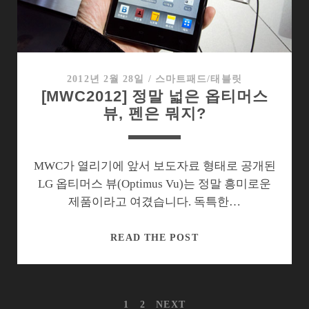
홈
UI
의
버
튼
2012년 2월 28일
/
스마트패드/태블릿
[MWC2012] 정말 넓은 옵티머스
기
뷰, 펜은 뭐지?
능
바
꿨
다
MWC가 열리기에 앞서 보도자료 형태로 공개된
LG 옵티머스 뷰(Optimus Vu)는 정말 흥미로운
제품이라고 여겼습니다. 독특한…
[MWC2012]
READ THE POST
정
말
넓
글
1
2
NEXT
은