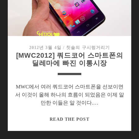
폰
은
정
말
위
협
적
2012년 3월 4일
/
칫솔의 구시렁거리기
[MWC2012] 쿼드코어 스마트폰의
이
딜레마에 빠진 이통시장
었
나?
MWC에서 여러 쿼드코어 스마트폰을 선보이면
서 이것이 올해 하나의 흐름이 되었음은 이제 알
만한 이들은 알 것이다.…
[MWC2012]
READ THE POST
쿼
드