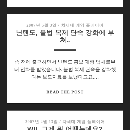
텐
도
하
드
2007년 5월 3일
/
차세대 게임 플레이어
닌텐도, 불법 복제 단속 강화에 부
웨
쳐..
어
판
매
는
좀 전에 출근하면서 닌텐도 홍보 대행 업체로부
잘
터 전화를 받았습니다. 불법 복제 단속을 강화했
되
다는 보도자료를 보냈다고요.…
는
데
닌
READ THE POST
소
텐
프
도,
트
불
웨
법
2007년 2월 13일
/
차세대 게임 플레이어
어
WII, 그게 뭐 어땠는데요?
복