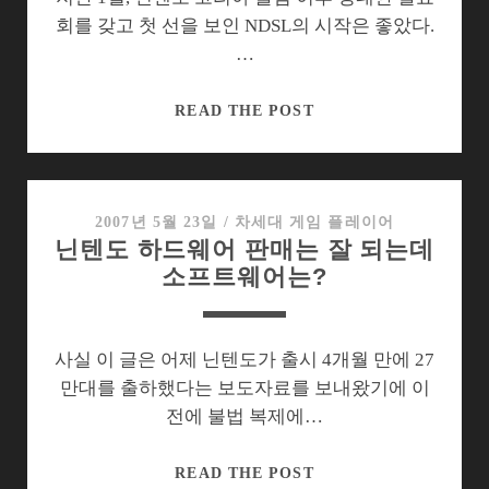
로
회를 갖고 첫 선을 보인 NDSL의 시작은 좋았다.
연
…
기.
WII,
READ THE POST
연
내
출
시
2007년 5월 23일
/
차세대 게임 플레이어
닌텐도 하드웨어 판매는 잘 되는데
할
소프트웨어는?
까?
안
할
까?
사실 이 글은 어제 닌텐도가 출시 4개월 만에 27
못
만대를 출하했다는 보도자료를 보내왔기에 이
할
전에 불법 복제에…
까?
닌
READ THE POST