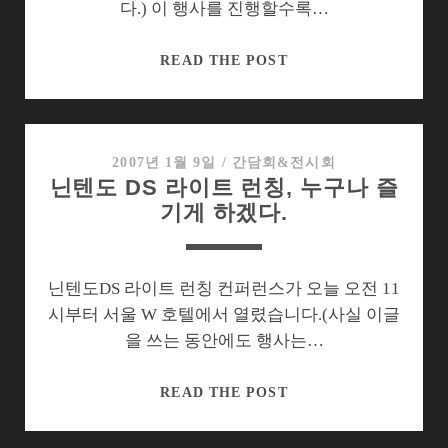
다.) 이 행사를 진행할수록…
NDSL
READ THE POST
출
시
하
는
2007년 1월 9일
/
간담회&전시회
닌텐도 DS 라이트 런칭, 누구나 즐
한
기게 하겠다.
국
닌
텐
도,
닌텐도DS 라이트 런칭 컨퍼런스가 오늘 오전 11
노
시부터 서울 W 호텔에서 열렸습니다.(사실 이글
림
을 쓰는 동안에도 행사는…
수
는
닌
READ THE POST
따
텐
로?
도