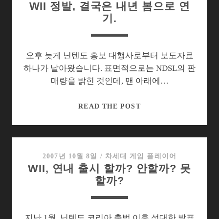
WII 정발, 결국은 내년 봄으로 연
기.
오후 늦게 닌텐도 홍보 대행사로부터 보도자료
하나가 날아왔습니다. 표면적으로는 NDSL의 판
매량을 밝힌 것인데, 맨 아래에…
WII
READ THE POST
정
발,
결
국
2007년 10월 8일
/
차세대 게임 플레이어
WII, 연내 출시 할까? 안할까? 못
은
할까?
내
년
봄
으
지난 1월, 닌텐도 코리아 출범 이후 성대한 발표