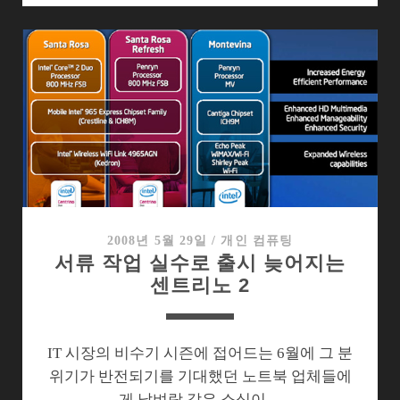
이
브
로
의
변
신,
달
라
지
는
인
2008년 5월 29일
/
개인 컴퓨팅
서류 작업 실수로 출시 늦어지는
텔
센트리노 2
노
트
북
IT 시장의 비수기 시즌에 접어드는 6월에 그 분
위기가 반전되기를 기대했던 노트북 업체들에
게 날벼락 같은 소식이…