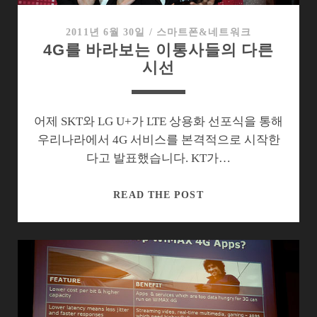
은!
2011년 6월 30일
/
스마트폰&네트워크
4G를 바라보는 이통사들의 다른
시선
어제 SKT와 LG U+가 LTE 상용화 선포식을 통해
우리나라에서 4G 서비스를 본격적으로 시작한
다고 발표했습니다. KT가…
4G
READ THE POST
를
바
라
보
는
이