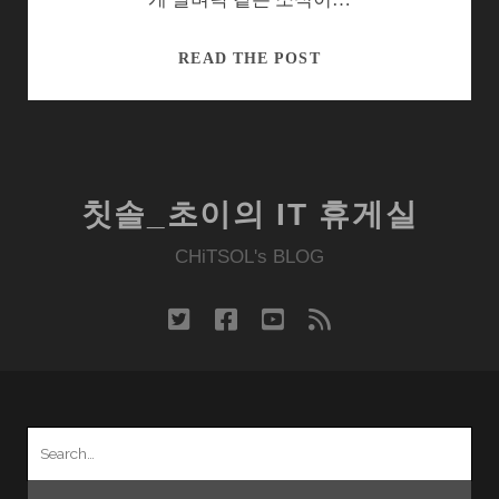
서
READ THE POST
류
작
업
실
수
칫솔_초이의 IT 휴게실
로
출
CHiTSOL's BLOG
시
늦
twitter
facebook
youtube
rss
어
지
는
센
Search
트
for:
리