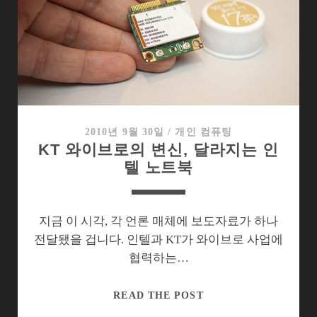
텔
의
노
림
수
2010년 9월 30일
/
개인 컴퓨팅
KT 와이브로의 변신, 달라지는 인
텔 노트북
지금 이 시각, 각 언론 매체에 보도자료가 하나
전달됐을 겁니다. 인텔과 KT가 와이브로 사업에
협력하는…
KT
READ THE POST
와