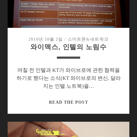
통
사
들
의
다
른
2010년 10월 2일
/
스마트폰&네트워크
와이맥스, 인텔의 노림수
시
선
며칠 전 인텔과 KT가 와이브로에 관한 협력을
하기로 했다는 소식(KT 와이브로의 변신, 달라
지는 인텔 노트북)을…
와
READ THE POST
이
맥
스,
인