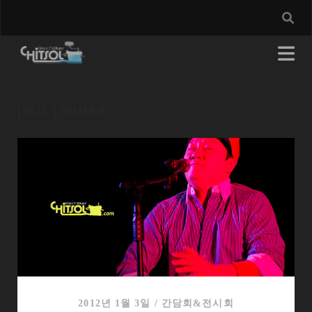
[태그:]
WIMAX
2012년 1월 3일
/
간담회&전시회