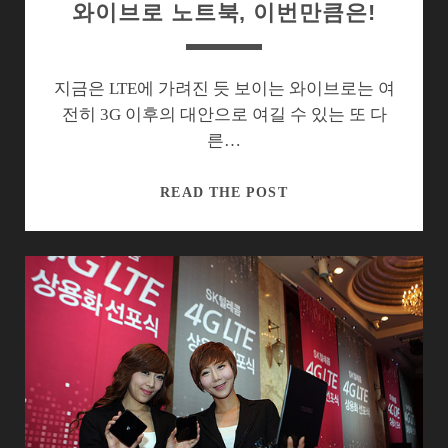
와이브로 노트북, 이번만큼은!
지금은 LTE에 가려진 듯 보이는 와이브로는 여
전히 3G 이후의 대안으로 여길 수 있는 또 다
른…
와
READ THE POST
이
브
로
노
트
북,
이
번
만
큼