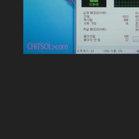
글
내
비
게
이
션