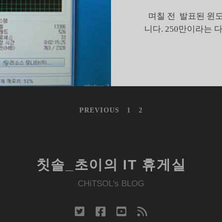
가
며칠 전 발표된 윈도7
겪
니다. 250만이라는
게
될
논
란
PREVIOUS
1
2
칫솔_초이의 IT 휴게실
CHiTSOL's BLOG
twitter
facebook
youtube
rss