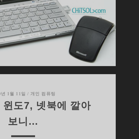
9년 1월 11일
/
개인 컴퓨팅
 윈도7, 넷북에 깔아
보니…