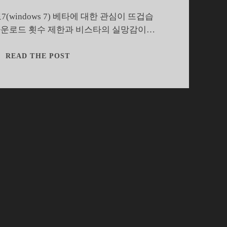
(windows 7) 베타에 대한 관심이 뜨겁습
 다운로드 횟수 제한과 비스타의 실망감이…
인
READ THE POST
기
폭
발
윈
도
7,
넷
북
에
깔
아
보
니…