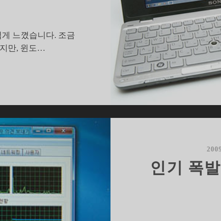
겁게 느꼈습니다. 조금
지만, 윈도…
윈
도
과
바
이
오
200
,
인기 폭발
그
리
고
소
니