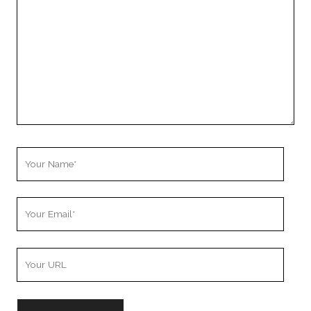
Your
Name
Your
Email
Your
Website
URL