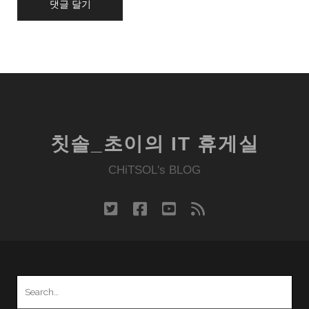
칫솔_초이의 IT 휴게실
CHiTSOL's BLOG
twitter
facebook
youtube
rss
Search
for: