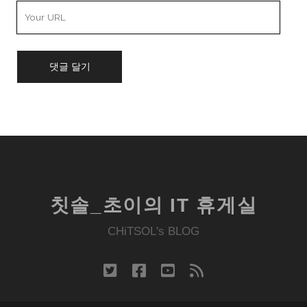
Your
Website
URL
칫솔_초이의 IT 휴게실
CHiTSOL's BLOG
twitter
facebook
youtube
rss