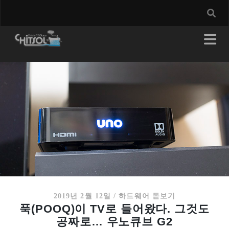
2019년 2월 12일
/
하드웨어 돋보기
푹(POOQ)이 TV로 들어왔다. 그것도
공짜로… 우노큐브 G2