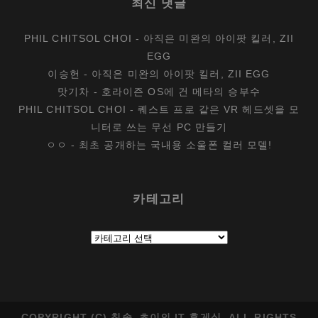
최신 댓글
PHIL CHITSOL CHOI
-
아직은 미완의 아이팟 킬러, ZII
EGG
이승헌
-
아직은 미완의 아이팟 킬러, ZII EGG
맛기차
-
호라이즌 OS에 건 메타의 승부수
PHIL CHITSOL CHOI
-
퀘스트 프로 같은 VR 헤드셋을 모
니터로 쓰는 무선 PC 만들기
ㅇㅇ
-
최초 공개하는 국내용 소울폰 컬러 모델!
카테고리
카
테
고
리
COPYRIGHT (C) 칫솔_초이의 IT 휴게실. ALL RIGHTS