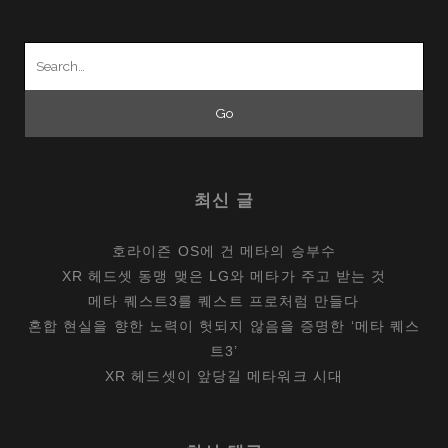
Search
for:
최신 글
호라이즌 OS에 건 메타의 승부수
XR 헤드셋 동맹 맺은 LG와 메타가 주고 받는 것
메타 퀘스트3를 퀘스트 프로처럼 만들다
혼합 현실을 향한 노력이 헛되지 않음을 증명한 ‘메타 퀘스
트3’
XR 헤드셋이 앞당길 메타워크 시대