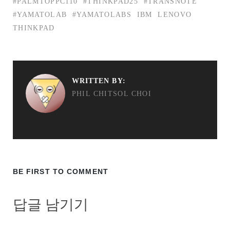
#PALMTOPPC110
#THINKPAD25
#TRANSNOTE
#YAMATOLAB
#YAMATOLABS
IBM
LENOVO
THINKPAD
WRITTEN BY:
PHIL CHITSOL CHOI
BE FIRST TO COMMENT
답글 남기기