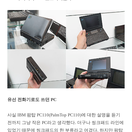
유선 전화기로도 쓰던 PC
사실 IBM 팜탑 PC110(PalmTop PC110)에 대한 설명을 듣기
전까지 그냥 작은 PC라고 생각했다. 더구나 씽크패드 라인에
있었기 때문에 씽크패드의 한 부류라고 여겼다. 하지만 팜탑