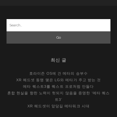
Search
for:
최신 글
호라이즌 OS에 건 메타의 승부수
XR 헤드셋 동맹 맺은 LG와 메타가 주고 받는 것
메타 퀘스트3를 퀘스트 프로처럼 만들다
혼합 현실을 향한 노력이 헛되지 않음을 증명한 ‘메타 퀘스
트3’
XR 헤드셋이 앞당길 메타워크 시대