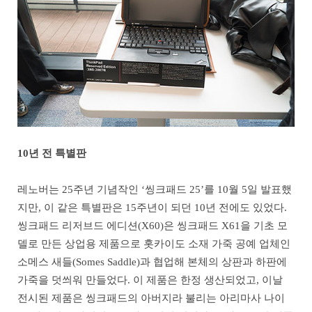
10년 전 특별판
레노버는 25주년 기념작인 ‘씽크패드 25’를 10월 5일 발표했
지만, 이 같은 특별판은 15주년이 되던 10년 전에도 있었다.
씽크패드 리저브드 에디션(X60)은 씽크패드 X61을 기초 모
델로 만든 상업용 제품으로 홋카이도 소재 가죽 공예 업체인
소메스 새들(Somes Saddle)과 협업해 본체의 상판과 하판에
가죽을 덧씌워 만들었다. 이 제품은 한정 생산되었고, 이날
전시된 제품은 씽크패드의 아버지라 불리는 아리마사 나이