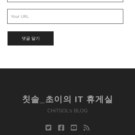
Your
Website
URL
칫솔_초이의 IT 휴게실
CHiTSOL's BLOG
twitter
facebook
youtube
rss