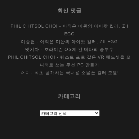
최신 댓글
PHIL CHITSOL CHOI
-
아직은 미완의 아이팟 킬러, ZII
EGG
이승헌
-
아직은 미완의 아이팟 킬러, ZII EGG
맛기차
-
호라이즌 OS에 건 메타의 승부수
PHIL CHITSOL CHOI
-
퀘스트 프로 같은 VR 헤드셋을 모
니터로 쓰는 무선 PC 만들기
ㅇㅇ
-
최초 공개하는 국내용 소울폰 컬러 모델!
카테고리
카
테
고
리