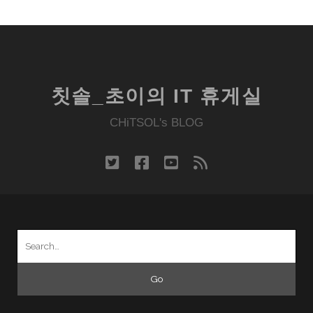
칫솔_초이의 IT 휴게실
CHiTSOL's BLOG
twitter
facebook
youtube
rss
Search
for: