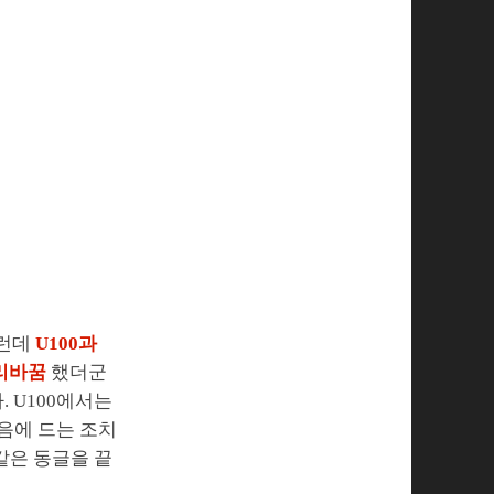
그런데
U100과
자리바꿈
했더군
. U100에서는
마음에 드는 조치
같은 동글을 끝